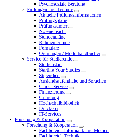
Psychosoziale Beratung
Prüfungen und Termine
Aktuelle Prüfungsinformationen
Prüfungspläne
Prüfungsämter
Noteneinsicht
Stundenpläne
Rahmentermine
Formulare
Ordnungen / Modulhandbücher
Service für Studierende
Studienstart
Starting Your Studies
Stipendien
Auslandsaufenthalte und Sprachen
Career Service
Finanzierung
Gründung
Hochschulbibliothek
Druckerei
IT-Services
Forschung & Kooperation
Forschung & Kooperation
Fachbereich Informatik und Medien
Fachbereich Technik