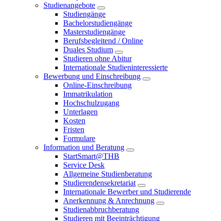
Studienangebote
Studiengänge
Bachelorstudiengänge
Masterstudiengänge
Berufsbegleitend / Online
Duales Studium
Studieren ohne Abitur
Internationale Studieninteressierte
Bewerbung und Einschreibung
Online-Einschreibung
Immatrikulation
Hochschulzugang
Unterlagen
Kosten
Fristen
Formulare
Information und Beratung
StartSmart@THB
Service Desk
Allgemeine Studienberatung
Studierendensekretariat
Internationale Bewerber und Studierende
Anerkennung & Anrechnung
Studienabbruchberatung
Studieren mit Beeinträchtigung