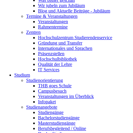
Was bisher geschah
Wir jubeln zum Jubiläum
Blog und Aktuelle Beiträge - Jubiläum
Termine & Veranstaltungen
Veranstaltungen
Rahmentermine
Zentren
Hochschulzentrum Studierendenservice
Gründung und Transfer
Internationales und Sprachen
Präsenzstellen
Hochschulbibliothek
Qualität der Lehre
IT Services
Studium
Studienorientierung
THB goes Schule
Campusbesuch
Veranstaltungen im Überblick
Infopaket
Studienangebote
Studiengänge
Bachelorstudiengänge
Masterstudiengänge
Berufsbegleitend / Online