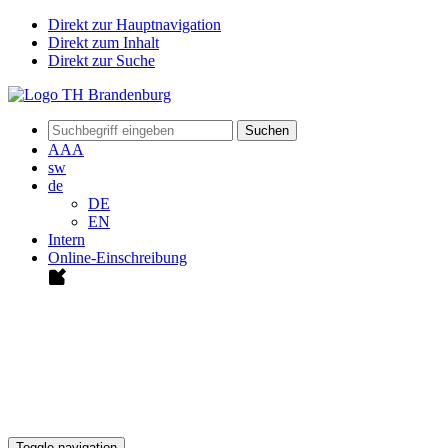
Direkt zur Hauptnavigation
Direkt zum Inhalt
Direkt zur Suche
Suchen
A
A
A
sw
de
DE
EN
Intern
Online-Einschreibung
Toggle navigation