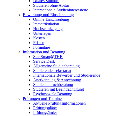
Duales Studium
Studieren ohne Abitur
Internationale Studieninteressierte
Bewerbung und Einschreibung
Online-Einschreibung
Immatrikulation
Hochschulzugang
Unterlagen
Kosten
Fristen
Formulare
Information und Beratung
StartSmart@THB
Service Desk
Allgemeine Studienberatung
Studierendensekretariat
Internationale Bewerber und Studierende
Anerkennung & Anrechnung
Studienabbruchberatung
Studieren mit Beeinträchtigung
Psychosoziale Beratung
Prüfungen und Termine
Aktuelle Prüfungsinformationen
Prüfungspläne
Prüfungsämter