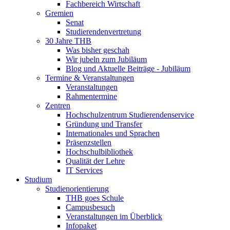
Fachbereich Wirtschaft
Gremien
Senat
Studierendenvertretung
30 Jahre THB
Was bisher geschah
Wir jubeln zum Jubiläum
Blog und Aktuelle Beiträge - Jubiläum
Termine & Veranstaltungen
Veranstaltungen
Rahmentermine
Zentren
Hochschulzentrum Studierendenservice
Gründung und Transfer
Internationales und Sprachen
Präsenzstellen
Hochschulbibliothek
Qualität der Lehre
IT Services
Studium
Studienorientierung
THB goes Schule
Campusbesuch
Veranstaltungen im Überblick
Infopaket