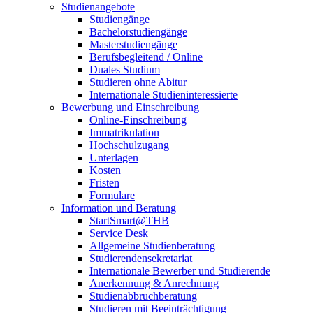
Studienangebote
Studiengänge
Bachelorstudiengänge
Masterstudiengänge
Berufsbegleitend / Online
Duales Studium
Studieren ohne Abitur
Internationale Studieninteressierte
Bewerbung und Einschreibung
Online-Einschreibung
Immatrikulation
Hochschulzugang
Unterlagen
Kosten
Fristen
Formulare
Information und Beratung
StartSmart@THB
Service Desk
Allgemeine Studienberatung
Studierendensekretariat
Internationale Bewerber und Studierende
Anerkennung & Anrechnung
Studienabbruchberatung
Studieren mit Beeinträchtigung