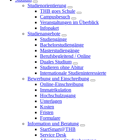
Studienorientierung
THB goes Schule
Campusbesuch
Veranstaltungen im Überblick
Infopaket
Studienangebote
Studiengänge
Bachelorstudiengänge
Masterstudiengänge
Berufsbegleitend / Online
Duales Studium
Studieren ohne Abitur
Internationale Studieninteressierte
Bewerbung und Einschreibung
Online-Einschreibung
Immatrikulation
Hochschulzugang
Unterlagen
Kosten
Fristen
Formulare
Information und Beratung
StartSmart@THB
Service Desk