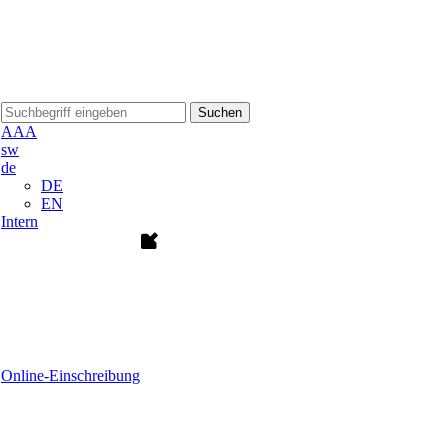
Suchen
A
A
A
sw
de
DE
EN
Intern
Online-Einschreibung