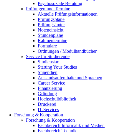
Psychosoziale Beratung
Prüfungen und Termine
Aktuelle Prüfungsinformationen
Prüfungspläne
Prüfungsämter
Noteneinsicht
Stundenpläne
Rahmentermine
Formulare
Ordnungen / Modulhandbücher
Service für Studierende
Studienstart
Starting Your Studies
Stipendien
Auslandsaufenthalte und Sprachen
Career Service
Finanzierung
Gründung
Hochschulbibliothek
Druckerei
IT-Services
Forschung & Kooperation
Forschung & Kooperation
Fachbereich Informatik und Medien
Fachbereich Technik