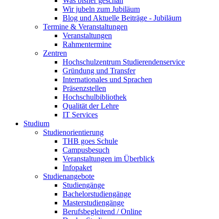
Was bisher geschah
Wir jubeln zum Jubiläum
Blog und Aktuelle Beiträge - Jubiläum
Termine & Veranstaltungen
Veranstaltungen
Rahmentermine
Zentren
Hochschulzentrum Studierendenservice
Gründung und Transfer
Internationales und Sprachen
Präsenzstellen
Hochschulbibliothek
Qualität der Lehre
IT Services
Studium
Studienorientierung
THB goes Schule
Campusbesuch
Veranstaltungen im Überblick
Infopaket
Studienangebote
Studiengänge
Bachelorstudiengänge
Masterstudiengänge
Berufsbegleitend / Online