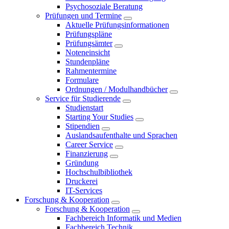
Psychosoziale Beratung
Prüfungen und Termine
Aktuelle Prüfungsinformationen
Prüfungspläne
Prüfungsämter
Noteneinsicht
Stundenpläne
Rahmentermine
Formulare
Ordnungen / Modulhandbücher
Service für Studierende
Studienstart
Starting Your Studies
Stipendien
Auslandsaufenthalte und Sprachen
Career Service
Finanzierung
Gründung
Hochschulbibliothek
Druckerei
IT-Services
Forschung & Kooperation
Forschung & Kooperation
Fachbereich Informatik und Medien
Fachbereich Technik