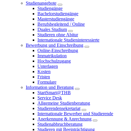
Studienangebote
Studiengänge
Bachelorstudiengänge
Masterstudiengänge
Berufsbegleitend / Online
Duales Studium
Studieren ohne Abitur
Internationale Studieninteressierte
Bewerbung und Einschreibung
Online-Einschreibung
Immatrikulation
Hochschulzugang
Unterlagen
Kosten
Fristen
Formulare
Information und Beratung
StartSmart@THB
Service Desk
Allgemeine Studienberatung
Studierendensekretariat
Internationale Bewerber und Studierende
Anerkennung & Anrechnung
Studienabbruchberatung
Studieren mit Beeinträchtigung