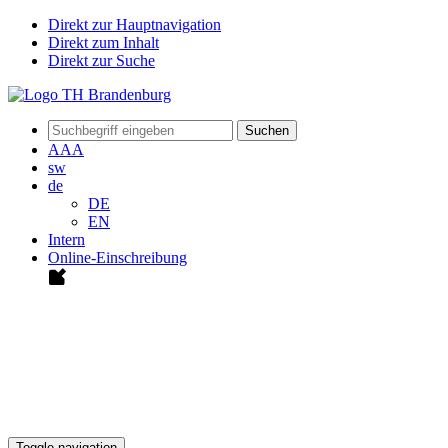
Direkt zur Hauptnavigation
Direkt zum Inhalt
Direkt zur Suche
Suchen
A
A
A
sw
de
DE
EN
Intern
Online-Einschreibung
Toggle navigation