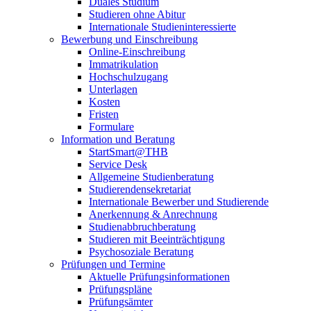
Duales Studium
Studieren ohne Abitur
Internationale Studieninteressierte
Bewerbung und Einschreibung
Online-Einschreibung
Immatrikulation
Hochschulzugang
Unterlagen
Kosten
Fristen
Formulare
Information und Beratung
StartSmart@THB
Service Desk
Allgemeine Studienberatung
Studierendensekretariat
Internationale Bewerber und Studierende
Anerkennung & Anrechnung
Studienabbruchberatung
Studieren mit Beeinträchtigung
Psychosoziale Beratung
Prüfungen und Termine
Aktuelle Prüfungsinformationen
Prüfungspläne
Prüfungsämter