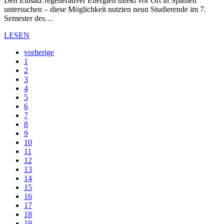
Den Einsatz regenerativer Energien direkt vor Ort in Spanien
untersuchen – diese Möglichkeit nutzten neun Studierende im 7.
Semester des…
LESEN
vorherige
1
2
3
4
5
6
7
8
9
10
11
12
13
14
15
16
17
18
19