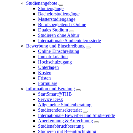
Studienangebote
Studiengänge
Bachelorstudiengänge
Masterstudiengänge
Berufsbegleitend / Online
Duales Studium
Studieren ohne Abitur
Internationale Studieninteressierte
Bewerbung und Einschreibung
Online-Einschreibung
Immatrikulation
Hochschulzugang
Unterlagen
Kosten
Fristen
Formulare
Information und Beratung
StartSmart@THB
Service Desk
Allgemeine Studienberatung
Studierendensekretariat
Internationale Bewerber und Studierende
Anerkennung & Anrechnung
Studienabbruchberatung
Studieren mit Beeinträchtigung