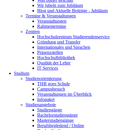
Was bisher geschah
Wir jubeln zum Jubiläum
Blog und Aktuelle Beiträge - Jubiläum
Termine & Veranstaltungen
Veranstaltungen
Rahmentermine
Zentren
Hochschulzentrum Studierendenservice
Gründung und Transfer
Internationales und Sprachen
Präsenzstellen
Hochschulbibliothek
Qualität der Lehre
IT Services
Studium
Studienorientierung
THB goes Schule
Campusbesuch
Veranstaltungen im Überblick
Infopaket
Studienangebote
Studiengänge
Bachelorstudiengänge
Masterstudiengänge
Berufsbegleitend / Online