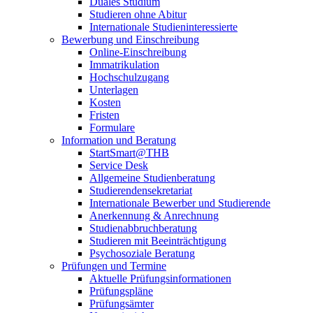
Duales Studium
Studieren ohne Abitur
Internationale Studieninteressierte
Bewerbung und Einschreibung
Online-Einschreibung
Immatrikulation
Hochschulzugang
Unterlagen
Kosten
Fristen
Formulare
Information und Beratung
StartSmart@THB
Service Desk
Allgemeine Studienberatung
Studierendensekretariat
Internationale Bewerber und Studierende
Anerkennung & Anrechnung
Studienabbruchberatung
Studieren mit Beeinträchtigung
Psychosoziale Beratung
Prüfungen und Termine
Aktuelle Prüfungsinformationen
Prüfungspläne
Prüfungsämter