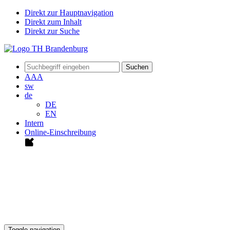
Direkt zur Hauptnavigation
Direkt zum Inhalt
Direkt zur Suche
Suchen
A
A
A
sw
de
DE
EN
Intern
Online-Einschreibung
Toggle navigation