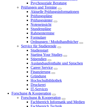
Psychosoziale Beratung
Prüfungen und Termine
Aktuelle Prüfungsinformationen
Prüfungspläne
Prüfungsämter
Noteneinsicht
Stundenpläne
Rahmentermine
Formulare
Ordnungen / Modulhandbücher
Service für Studierende
Studienstart
Starting Your Studies
Stipendien
Auslandsaufenthalte und Sprachen
Career Service
Finanzierung
Gründung
Hochschulbibliothek
Druckerei
IT-Services
Forschung & Kooperation
Forschung & Kooperation
Fachbereich Informatik und Medien
Fachbereich Technik