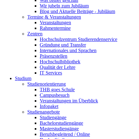
Was bisher geschah
Wir jubeln zum Jubiläum
Blog und Aktuelle Beiträge - Jubiläum
Termine & Veranstaltungen
Veranstaltungen
Rahmentermine
Zentren
Hochschulzentrum Studierendenservice
Gründung und Transfer
Internationales und Sprachen
Präsenzstellen
Hochschulbibliothek
Qualität der Lehre
IT Services
Studium
Studienorientierung
THB goes Schule
Campusbesuch
Veranstaltungen im Überblick
Infopaket
Studienangebote
Studiengänge
Bachelorstudiengänge
Masterstudiengänge
Berufsbegleitend / Online