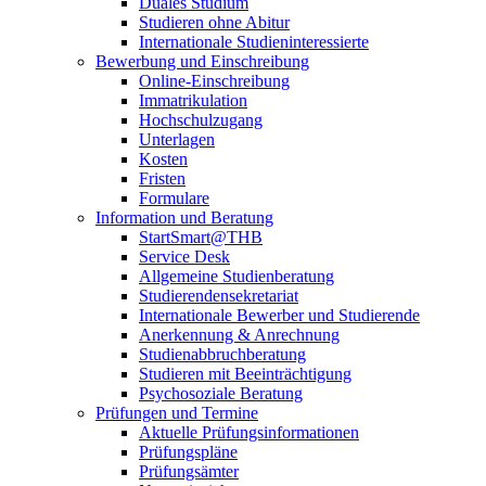
Duales Studium
Studieren ohne Abitur
Internationale Studieninteressierte
Bewerbung und Einschreibung
Online-Einschreibung
Immatrikulation
Hochschulzugang
Unterlagen
Kosten
Fristen
Formulare
Information und Beratung
StartSmart@THB
Service Desk
Allgemeine Studienberatung
Studierendensekretariat
Internationale Bewerber und Studierende
Anerkennung & Anrechnung
Studienabbruchberatung
Studieren mit Beeinträchtigung
Psychosoziale Beratung
Prüfungen und Termine
Aktuelle Prüfungsinformationen
Prüfungspläne
Prüfungsämter