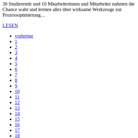
30 Studierende und 10 Mitarbeiterinnen und Mitarbeiter nahmen die
Chance wahr und lernten alles über wirksame Werkzeuge zur
Prozessoptimierung…
LESEN
vorherige
1
2
3
4
5
6
7
8
9
10
11
12
13
14
15
16
17
18