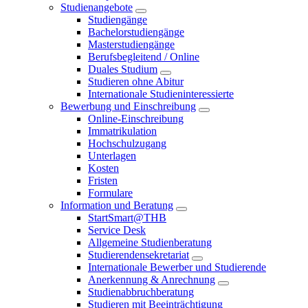
Studienangebote
Studiengänge
Bachelorstudiengänge
Masterstudiengänge
Berufsbegleitend / Online
Duales Studium
Studieren ohne Abitur
Internationale Studieninteressierte
Bewerbung und Einschreibung
Online-Einschreibung
Immatrikulation
Hochschulzugang
Unterlagen
Kosten
Fristen
Formulare
Information und Beratung
StartSmart@THB
Service Desk
Allgemeine Studienberatung
Studierendensekretariat
Internationale Bewerber und Studierende
Anerkennung & Anrechnung
Studienabbruchberatung
Studieren mit Beeinträchtigung