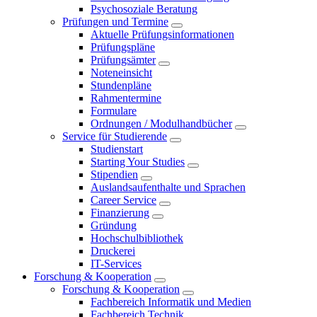
Psychosoziale Beratung
Prüfungen und Termine
Aktuelle Prüfungsinformationen
Prüfungspläne
Prüfungsämter
Noteneinsicht
Stundenpläne
Rahmentermine
Formulare
Ordnungen / Modulhandbücher
Service für Studierende
Studienstart
Starting Your Studies
Stipendien
Auslandsaufenthalte und Sprachen
Career Service
Finanzierung
Gründung
Hochschulbibliothek
Druckerei
IT-Services
Forschung & Kooperation
Forschung & Kooperation
Fachbereich Informatik und Medien
Fachbereich Technik