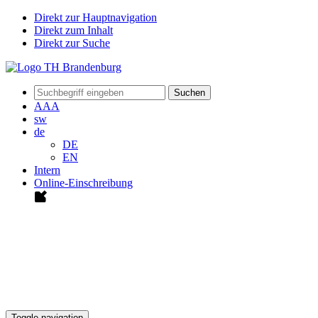
Direkt zur Hauptnavigation
Direkt zum Inhalt
Direkt zur Suche
Suchen
A
A
A
sw
de
DE
EN
Intern
Online-Einschreibung
Toggle navigation