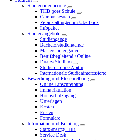
Studienorientierung
THB goes Schule
Campusbesuch
Veranstaltungen im Überblick
Infopaket
Studienangebote
Studiengänge
Bachelorstudiengänge
Masterstudiengänge
Berufsbegleitend / Online
Duales Studium
Studieren ohne Abitur
Internationale Studieninteressierte
Bewerbung und Einschreibung
Online-Einschreibung
Immatrikulation
Hochschulzugang
Unterlagen
Kosten
Fristen
Formulare
Information und Beratung
StartSmart@THB
Service Desk