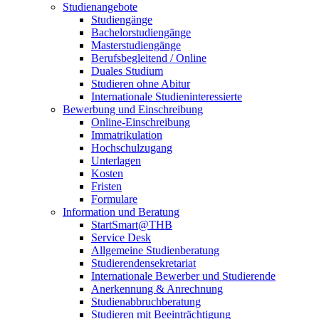
Studienangebote
Studiengänge
Bachelorstudiengänge
Masterstudiengänge
Berufsbegleitend / Online
Duales Studium
Studieren ohne Abitur
Internationale Studieninteressierte
Bewerbung und Einschreibung
Online-Einschreibung
Immatrikulation
Hochschulzugang
Unterlagen
Kosten
Fristen
Formulare
Information und Beratung
StartSmart@THB
Service Desk
Allgemeine Studienberatung
Studierendensekretariat
Internationale Bewerber und Studierende
Anerkennung & Anrechnung
Studienabbruchberatung
Studieren mit Beeinträchtigung