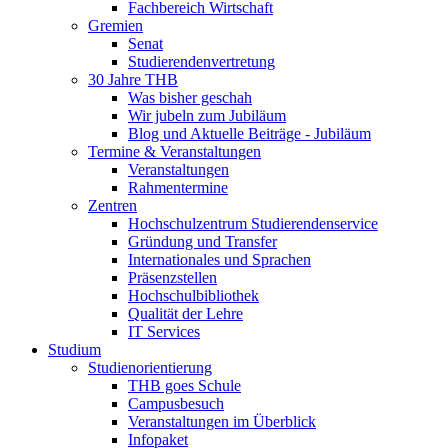
Fachbereich Wirtschaft
Gremien
Senat
Studierendenvertretung
30 Jahre THB
Was bisher geschah
Wir jubeln zum Jubiläum
Blog und Aktuelle Beiträge - Jubiläum
Termine & Veranstaltungen
Veranstaltungen
Rahmentermine
Zentren
Hochschulzentrum Studierendenservice
Gründung und Transfer
Internationales und Sprachen
Präsenzstellen
Hochschulbibliothek
Qualität der Lehre
IT Services
Studium
Studienorientierung
THB goes Schule
Campusbesuch
Veranstaltungen im Überblick
Infopaket