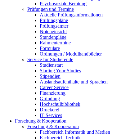
Psychosoziale Beratung
Prüfungen und Termine
Aktuelle Prüfungsinformationen
Prüfungspläne
Prüfungsämter
Noteneinsicht
Stundenpläne
Rahmentermine
Formulare
Ordnungen / Modulhandbücher
Service für Studierende
Studienstart
Starting Your Studies
Stipendien
Auslandsaufenthalte und Sprachen
Career Service
Finanzierung
Gründung
Hochschulbibliothek
Druckerei
IT-Services
Forschung & Kooperation
Forschung & Kooperation
Fachbereich Informatik und Medien
Fachbereich Technik