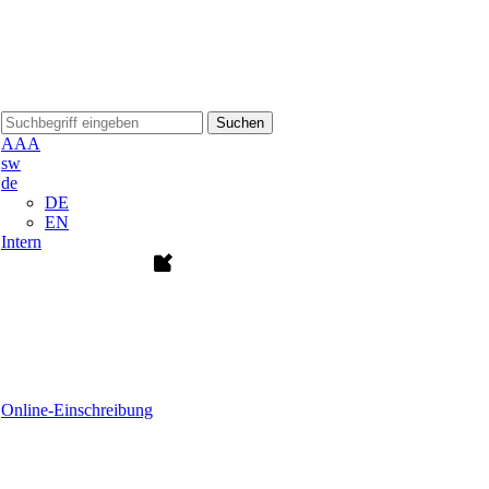
Suchen
A
A
A
sw
de
DE
EN
Intern
Online-Einschreibung