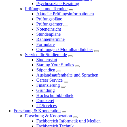
Psychosoziale Beratung
Prüfungen und Termine
Aktuelle Prüfungsinformationen
Prüfungspläne
Prüfungsämter
Noteneinsicht
Stundenpläne
Rahmentermine
Formulare
Ordnungen / Modulhandbücher
Service für Studierende
Studienstart
Starting Your Studies
Stipendien
Auslandsaufenthalte und Sprachen
Career Service
Finanzierung
Gründung
Hochschulbibliothek
Druckerei
IT-Services
Forschung & Kooperation
Forschung & Kooperation
Fachbereich Informatik und Medien
Fachbereich Technik