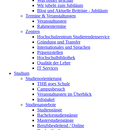
Was bisher geschah
Wir jubeln zum Jubiläum
Blog und Aktuelle Beiträge - Jubiläum
Termine & Veranstaltungen
Veranstaltungen
Rahmentermine
Zentren
Hochschulzentrum Studierendenservice
Gründung und Transfer
Internationales und Sprachen
Präsenzstellen
Hochschulbibliothek
Qualität der Lehre
IT Services
Studium
Studienorientierung
THB goes Schule
Campusbesuch
Veranstaltungen im Überblick
Infopaket
Studienangebote
Studiengänge
Bachelorstudiengänge
Masterstudiengänge
Berufsbegleitend / Online