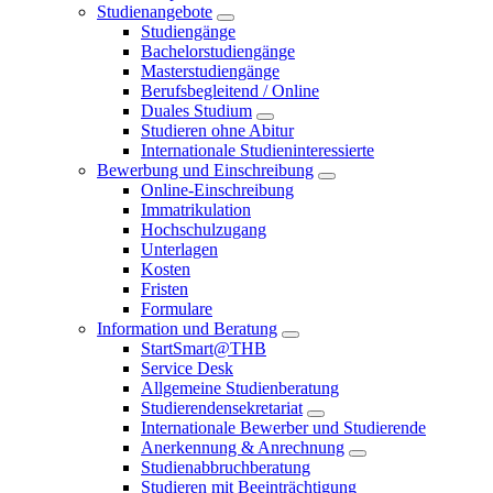
Studienangebote
Studiengänge
Bachelorstudiengänge
Masterstudiengänge
Berufsbegleitend / Online
Duales Studium
Studieren ohne Abitur
Internationale Studieninteressierte
Bewerbung und Einschreibung
Online-Einschreibung
Immatrikulation
Hochschulzugang
Unterlagen
Kosten
Fristen
Formulare
Information und Beratung
StartSmart@THB
Service Desk
Allgemeine Studienberatung
Studierendensekretariat
Internationale Bewerber und Studierende
Anerkennung & Anrechnung
Studienabbruchberatung
Studieren mit Beeinträchtigung