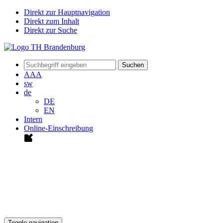
Direkt zur Hauptnavigation
Direkt zum Inhalt
Direkt zur Suche
Suchen
A
A
A
sw
de
DE
EN
Intern
Online-Einschreibung
Toggle navigation