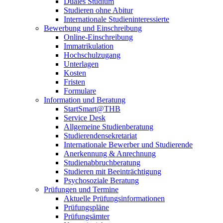
Duales Studium
Studieren ohne Abitur
Internationale Studieninteressierte
Bewerbung und Einschreibung
Online-Einschreibung
Immatrikulation
Hochschulzugang
Unterlagen
Kosten
Fristen
Formulare
Information und Beratung
StartSmart@THB
Service Desk
Allgemeine Studienberatung
Studierendensekretariat
Internationale Bewerber und Studierende
Anerkennung & Anrechnung
Studienabbruchberatung
Studieren mit Beeinträchtigung
Psychosoziale Beratung
Prüfungen und Termine
Aktuelle Prüfungsinformationen
Prüfungspläne
Prüfungsämter