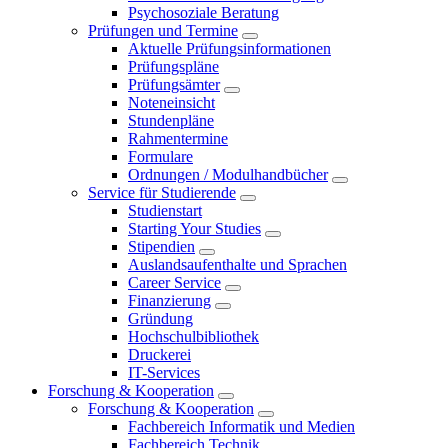
Psychosoziale Beratung
Prüfungen und Termine
Aktuelle Prüfungsinformationen
Prüfungspläne
Prüfungsämter
Noteneinsicht
Stundenpläne
Rahmentermine
Formulare
Ordnungen / Modulhandbücher
Service für Studierende
Studienstart
Starting Your Studies
Stipendien
Auslandsaufenthalte und Sprachen
Career Service
Finanzierung
Gründung
Hochschulbibliothek
Druckerei
IT-Services
Forschung & Kooperation
Forschung & Kooperation
Fachbereich Informatik und Medien
Fachbereich Technik