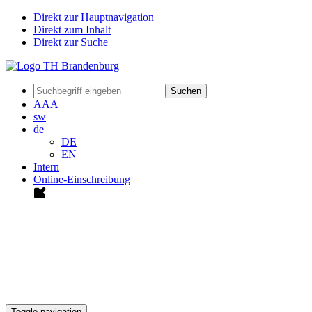
Direkt zur Hauptnavigation
Direkt zum Inhalt
Direkt zur Suche
Suchen
A
A
A
sw
de
DE
EN
Intern
Online-Einschreibung
Toggle navigation