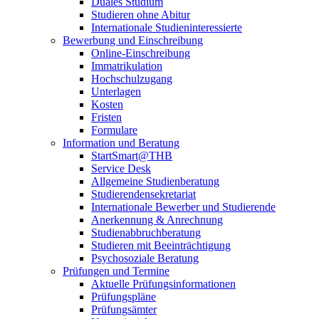
Duales Studium
Studieren ohne Abitur
Internationale Studieninteressierte
Bewerbung und Einschreibung
Online-Einschreibung
Immatrikulation
Hochschulzugang
Unterlagen
Kosten
Fristen
Formulare
Information und Beratung
StartSmart@THB
Service Desk
Allgemeine Studienberatung
Studierendensekretariat
Internationale Bewerber und Studierende
Anerkennung & Anrechnung
Studienabbruchberatung
Studieren mit Beeinträchtigung
Psychosoziale Beratung
Prüfungen und Termine
Aktuelle Prüfungsinformationen
Prüfungspläne
Prüfungsämter