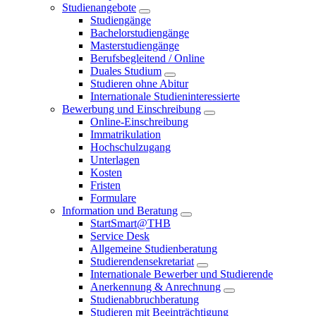
Studienangebote
Studiengänge
Bachelorstudiengänge
Masterstudiengänge
Berufsbegleitend / Online
Duales Studium
Studieren ohne Abitur
Internationale Studieninteressierte
Bewerbung und Einschreibung
Online-Einschreibung
Immatrikulation
Hochschulzugang
Unterlagen
Kosten
Fristen
Formulare
Information und Beratung
StartSmart@THB
Service Desk
Allgemeine Studienberatung
Studierendensekretariat
Internationale Bewerber und Studierende
Anerkennung & Anrechnung
Studienabbruchberatung
Studieren mit Beeinträchtigung