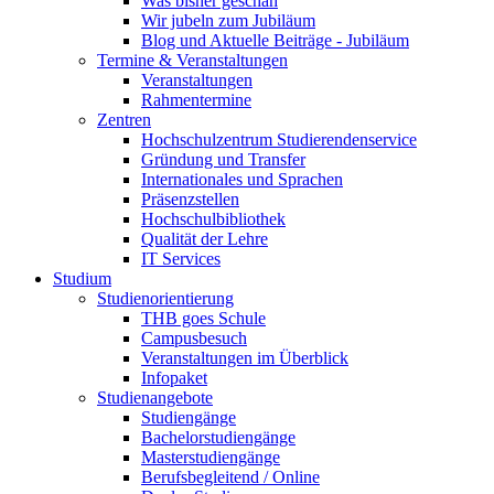
Was bisher geschah
Wir jubeln zum Jubiläum
Blog und Aktuelle Beiträge - Jubiläum
Termine & Veranstaltungen
Veranstaltungen
Rahmentermine
Zentren
Hochschulzentrum Studierendenservice
Gründung und Transfer
Internationales und Sprachen
Präsenzstellen
Hochschulbibliothek
Qualität der Lehre
IT Services
Studium
Studienorientierung
THB goes Schule
Campusbesuch
Veranstaltungen im Überblick
Infopaket
Studienangebote
Studiengänge
Bachelorstudiengänge
Masterstudiengänge
Berufsbegleitend / Online