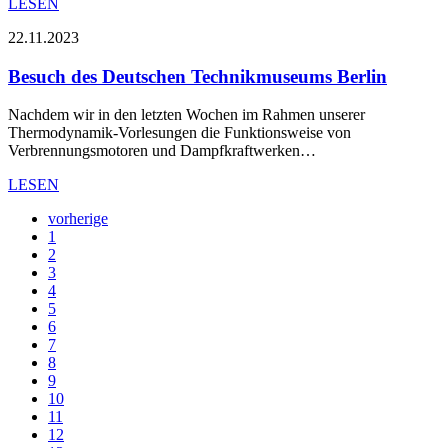
LESEN
22.11.2023
Besuch des Deutschen Technikmuseums Berlin
Nachdem wir in den letzten Wochen im Rahmen unserer
Thermodynamik-Vorlesungen die Funktionsweise von
Verbrennungsmotoren und Dampfkraftwerken…
LESEN
vorherige
1
2
3
4
5
6
7
8
9
10
11
12