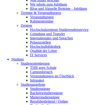
Was bisher geschah
Wir jubeln zum Jubiläum
Blog und Aktuelle Beiträge - Jubiläum
Termine & Veranstaltungen
Veranstaltungen
Rahmentermine
Zentren
Hochschulzentrum Studierendenservice
Gründung und Transfer
Internationales und Sprachen
Präsenzstellen
Hochschulbibliothek
Qualität der Lehre
IT Services
Studium
Studienorientierung
THB goes Schule
Campusbesuch
Veranstaltungen im Überblick
Infopaket
Studienangebote
Studiengänge
Bachelorstudiengänge
Masterstudiengänge
Berufsbegleitend / Online