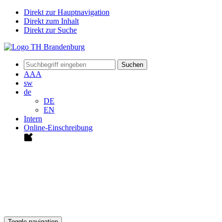
Direkt zur Hauptnavigation
Direkt zum Inhalt
Direkt zur Suche
Suchen
A
A
A
sw
de
DE
EN
Intern
Online-Einschreibung
Toggle navigation