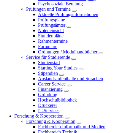
Psychosoziale Beratung
Prüfungen und Termine
Aktuelle Prüfungsinformationen
Prüfungspläne
Prüfungsämter
Noteneinsicht
Stundenpläne
Rahmentermine
Formulare
Ordnungen / Modulhandbücher
Service für Studierende
Studienstart
Starting Your Studies
Stipendien
Auslandsaufenthalte und Sprachen
Career Service
Finanzierung
Gründung
Hochschulbibliothek
Druckerei
IT-Services
Forschung & Kooperation
Forschung & Kooperation
Fachbereich Informatik und Medien
Fachbereich Technik