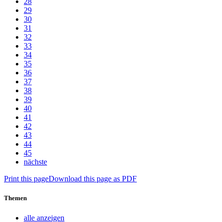
28
29
30
31
32
33
34
35
36
37
38
39
40
41
42
43
44
45
nächste
Print this page
Download this page as PDF
Themen
alle anzeigen