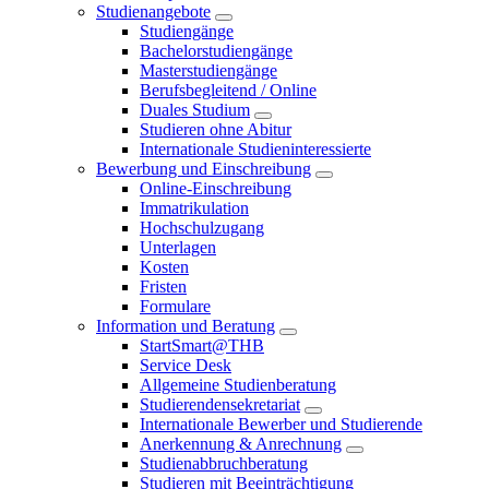
Studienangebote
Studiengänge
Bachelorstudiengänge
Masterstudiengänge
Berufsbegleitend / Online
Duales Studium
Studieren ohne Abitur
Internationale Studieninteressierte
Bewerbung und Einschreibung
Online-Einschreibung
Immatrikulation
Hochschulzugang
Unterlagen
Kosten
Fristen
Formulare
Information und Beratung
StartSmart@THB
Service Desk
Allgemeine Studienberatung
Studierendensekretariat
Internationale Bewerber und Studierende
Anerkennung & Anrechnung
Studienabbruchberatung
Studieren mit Beeinträchtigung