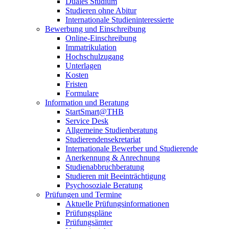
Duales Studium
Studieren ohne Abitur
Internationale Studieninteressierte
Bewerbung und Einschreibung
Online-Einschreibung
Immatrikulation
Hochschulzugang
Unterlagen
Kosten
Fristen
Formulare
Information und Beratung
StartSmart@THB
Service Desk
Allgemeine Studienberatung
Studierendensekretariat
Internationale Bewerber und Studierende
Anerkennung & Anrechnung
Studienabbruchberatung
Studieren mit Beeinträchtigung
Psychosoziale Beratung
Prüfungen und Termine
Aktuelle Prüfungsinformationen
Prüfungspläne
Prüfungsämter