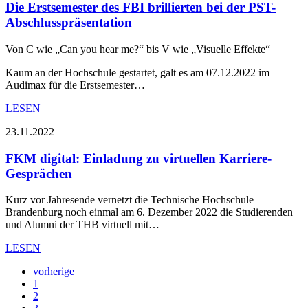
Die Erstsemester des FBI brillierten bei der PST-
Abschlusspräsentation
Von C wie „Can you hear me?“ bis V wie „Visuelle Effekte“
Kaum an der Hochschule gestartet, galt es am 07.12.2022 im
Audimax für die Erstsemester…
LESEN
23.11.2022
FKM digital: Einladung zu virtuellen Karriere-
Gesprächen
Kurz vor Jahresende vernetzt die Technische Hochschule
Brandenburg noch einmal am 6. Dezember 2022 die Studierenden
und Alumni der THB virtuell mit…
LESEN
vorherige
1
2