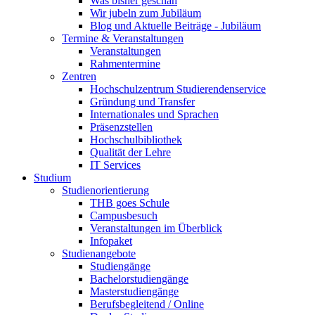
Was bisher geschah
Wir jubeln zum Jubiläum
Blog und Aktuelle Beiträge - Jubiläum
Termine & Veranstaltungen
Veranstaltungen
Rahmentermine
Zentren
Hochschulzentrum Studierendenservice
Gründung und Transfer
Internationales und Sprachen
Präsenzstellen
Hochschulbibliothek
Qualität der Lehre
IT Services
Studium
Studienorientierung
THB goes Schule
Campusbesuch
Veranstaltungen im Überblick
Infopaket
Studienangebote
Studiengänge
Bachelorstudiengänge
Masterstudiengänge
Berufsbegleitend / Online