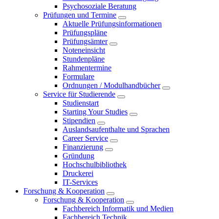
Psychosoziale Beratung
Prüfungen und Termine
Aktuelle Prüfungsinformationen
Prüfungspläne
Prüfungsämter
Noteneinsicht
Stundenpläne
Rahmentermine
Formulare
Ordnungen / Modulhandbücher
Service für Studierende
Studienstart
Starting Your Studies
Stipendien
Auslandsaufenthalte und Sprachen
Career Service
Finanzierung
Gründung
Hochschulbibliothek
Druckerei
IT-Services
Forschung & Kooperation
Forschung & Kooperation
Fachbereich Informatik und Medien
Fachbereich Technik