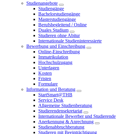
Studienangebote
Studiengänge
Bachelorstudiengänge
Masterstudiengänge
Berufsbegleitend / Online
Duales Studium
Studieren ohne Abitur
Internationale Studieninteressierte
Bewerbung und Einschreibung
Online-Einschreibung
Immatrikulation
Hochschulzugang
Unterlagen
Kosten
Fristen
Formulare
Information und Beratung
StartSmart@THB
Service Desk
Allgemeine Studienberatung
Studierendensekretariat
Internationale Bewerber und Studierende
Anerkennung & Anrechnung
Studienabbruchberatung
Studieren mit Beeinträchtigung