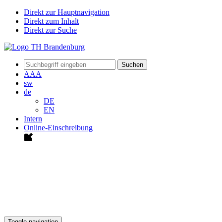
Direkt zur Hauptnavigation
Direkt zum Inhalt
Direkt zur Suche
Suchen
A
A
A
sw
de
DE
EN
Intern
Online-Einschreibung
Toggle navigation