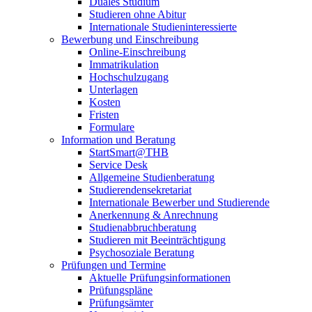
Duales Studium
Studieren ohne Abitur
Internationale Studieninteressierte
Bewerbung und Einschreibung
Online-Einschreibung
Immatrikulation
Hochschulzugang
Unterlagen
Kosten
Fristen
Formulare
Information und Beratung
StartSmart@THB
Service Desk
Allgemeine Studienberatung
Studierendensekretariat
Internationale Bewerber und Studierende
Anerkennung & Anrechnung
Studienabbruchberatung
Studieren mit Beeinträchtigung
Psychosoziale Beratung
Prüfungen und Termine
Aktuelle Prüfungsinformationen
Prüfungspläne
Prüfungsämter