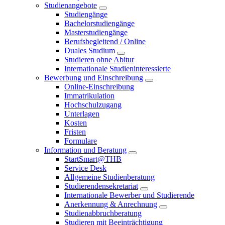
Studienangebote
Studiengänge
Bachelorstudiengänge
Masterstudiengänge
Berufsbegleitend / Online
Duales Studium
Studieren ohne Abitur
Internationale Studieninteressierte
Bewerbung und Einschreibung
Online-Einschreibung
Immatrikulation
Hochschulzugang
Unterlagen
Kosten
Fristen
Formulare
Information und Beratung
StartSmart@THB
Service Desk
Allgemeine Studienberatung
Studierendensekretariat
Internationale Bewerber und Studierende
Anerkennung & Anrechnung
Studienabbruchberatung
Studieren mit Beeinträchtigung