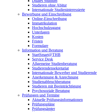
Duales Studium
Studieren ohne Abitur
Internationale Studieninteressierte
Bewerbung und Einschreibung
Online-Einschreibung
Immatrikulation
Hochschulzugang
Unterlagen
Kosten
Fristen
Formulare
Information und Beratung
StartSmart@THB
Service Desk
Allgemeine Studienberatung
Studierendensekretariat
Internationale Bewerber und Studierende
Anerkennung & Anrechnung
Studienabbruchberatung
Studieren mit Beeinträchtigung
Psychosoziale Beratung
Prüfungen und Termine
Aktuelle Prüfungsinformationen
Prüfungspläne
Prüfungsämter