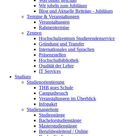
Was bisher geschah
Wir jubeln zum Jubiläum
Blog und Aktuelle Beiträge - Jubiläum
Termine & Veranstaltungen
Veranstaltungen
Rahmentermine
Zentren
Hochschulzentrum Studierendenservice
Gründung und Transfer
Internationales und Sprachen
Präsenzstellen
Hochschulbibliothek
Qualität der Lehre
IT Services
Studium
Studienorientierung
THB goes Schule
Campusbesuch
Veranstaltungen im Überblick
Infopaket
Studienangebote
Studiengänge
Bachelorstudiengänge
Masterstudiengänge
Berufsbegleitend / Online