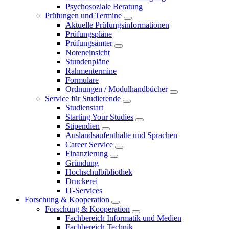
Psychosoziale Beratung
Prüfungen und Termine
Aktuelle Prüfungsinformationen
Prüfungspläne
Prüfungsämter
Noteneinsicht
Stundenpläne
Rahmentermine
Formulare
Ordnungen / Modulhandbücher
Service für Studierende
Studienstart
Starting Your Studies
Stipendien
Auslandsaufenthalte und Sprachen
Career Service
Finanzierung
Gründung
Hochschulbibliothek
Druckerei
IT-Services
Forschung & Kooperation
Forschung & Kooperation
Fachbereich Informatik und Medien
Fachbereich Technik