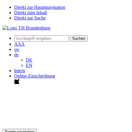
Direkt zur Hauptnavigation
Direkt zum Inhalt
Direkt zur Suche
Suchen
A
A
A
sw
de
DE
EN
Intern
Online-Einschreibung
Toggle navigation