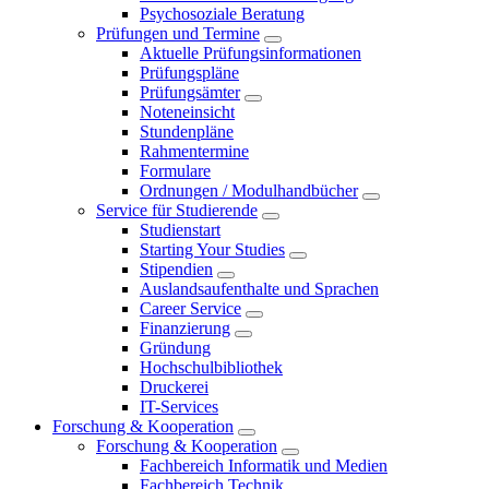
Psychosoziale Beratung
Prüfungen und Termine
Aktuelle Prüfungsinformationen
Prüfungspläne
Prüfungsämter
Noteneinsicht
Stundenpläne
Rahmentermine
Formulare
Ordnungen / Modulhandbücher
Service für Studierende
Studienstart
Starting Your Studies
Stipendien
Auslandsaufenthalte und Sprachen
Career Service
Finanzierung
Gründung
Hochschulbibliothek
Druckerei
IT-Services
Forschung & Kooperation
Forschung & Kooperation
Fachbereich Informatik und Medien
Fachbereich Technik