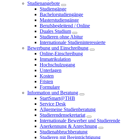
Studienangebote
Studiengänge
Bachelorstudiengänge
Masterstudiengänge
Berufsbegleitend / Online
Duales Studium
Studieren ohne Abitur
Internationale Studieninteressierte
Bewerbung und Einschreibung
Online-Einschreibung
Immatrikulation
Hochschulzugang
Unterlagen
Kosten
Fristen
Formulare
Information und Beratung
StartSmart@THB
Service Desk
Allgemeine Studienberatung
Studierendensekretariat
Internationale Bewerber und Studierende
Anerkennung & Anrechnung
Studienabbruchberatung
Studieren mit Beeinträchtigung