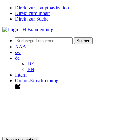
Direkt zur Hauptnavigation
Direkt zum Inhalt
Direkt zur Suche
Suchen
A
A
A
sw
de
DE
EN
Intern
Online-Einschreibung
Toggle navigation