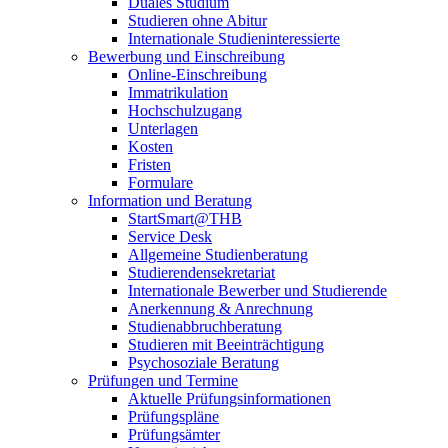
Duales Studium
Studieren ohne Abitur
Internationale Studieninteressierte
Bewerbung und Einschreibung
Online-Einschreibung
Immatrikulation
Hochschulzugang
Unterlagen
Kosten
Fristen
Formulare
Information und Beratung
StartSmart@THB
Service Desk
Allgemeine Studienberatung
Studierendensekretariat
Internationale Bewerber und Studierende
Anerkennung & Anrechnung
Studienabbruchberatung
Studieren mit Beeinträchtigung
Psychosoziale Beratung
Prüfungen und Termine
Aktuelle Prüfungsinformationen
Prüfungspläne
Prüfungsämter