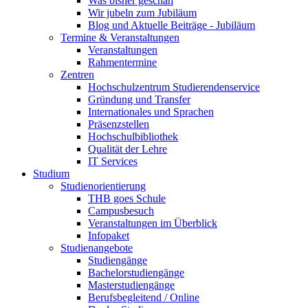
Was bisher geschah
Wir jubeln zum Jubiläum
Blog und Aktuelle Beiträge - Jubiläum
Termine & Veranstaltungen
Veranstaltungen
Rahmentermine
Zentren
Hochschulzentrum Studierendenservice
Gründung und Transfer
Internationales und Sprachen
Präsenzstellen
Hochschulbibliothek
Qualität der Lehre
IT Services
Studium
Studienorientierung
THB goes Schule
Campusbesuch
Veranstaltungen im Überblick
Infopaket
Studienangebote
Studiengänge
Bachelorstudiengänge
Masterstudiengänge
Berufsbegleitend / Online