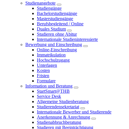
Studienangebote
Studiengänge
Bachelorstudiengänge
Masterstudiengänge
Berufsbegleitend / Online
Duales Studium
Studieren ohne Abitur
Internationale Studieninteressierte
Bewerbung und Einschreibung
Online-Einschreibung
Immatrikulation
Hochschulzugang
Unterlagen
Kosten
Fristen
Formulare
Information und Beratung
StartSmart@THB
Service Desk
Allgemeine Studienberatung
Studierendensekretariat
Internationale Bewerber und Studierende
Anerkennung & Anrechnung
Studienabbruchberatung
Studieren mit Beeinträchtigung