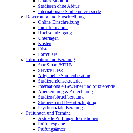
Duales Studium
Studieren ohne Abitur
Internationale Studieninteressierte
Bewerbung und Einschreibung
Online-Einschreibung
Immatrikulation
Hochschulzugang
Unterlagen
Kosten
Fristen
Formulare
Information und Beratung
StartSmart@THB
Service Desk
Allgemeine Studienberatung
Studierendensekretariat
Internationale Bewerber und Studierende
Anerkennung & Anrechnung
Studienabbruchberatung
Studieren mit Beeinträchtigung
Psychosoziale Beratung
Prüfungen und Termine
Aktuelle Prüfungsinformationen
Prüfungspläne
Prüfungsämter