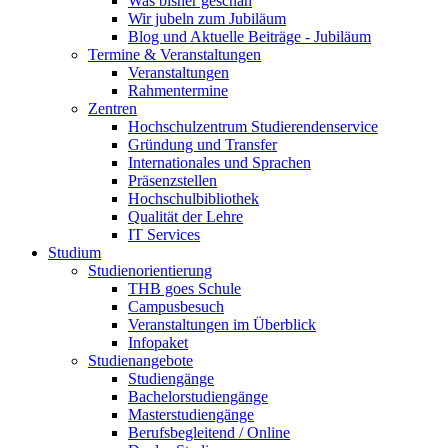
Was bisher geschah
Wir jubeln zum Jubiläum
Blog und Aktuelle Beiträge - Jubiläum
Termine & Veranstaltungen
Veranstaltungen
Rahmentermine
Zentren
Hochschulzentrum Studierendenservice
Gründung und Transfer
Internationales und Sprachen
Präsenzstellen
Hochschulbibliothek
Qualität der Lehre
IT Services
Studium
Studienorientierung
THB goes Schule
Campusbesuch
Veranstaltungen im Überblick
Infopaket
Studienangebote
Studiengänge
Bachelorstudiengänge
Masterstudiengänge
Berufsbegleitend / Online