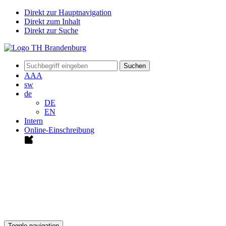
Direkt zur Hauptnavigation
Direkt zum Inhalt
Direkt zur Suche
Suchen
A
A
A
sw
de
DE
EN
Intern
Online-Einschreibung
Toggle navigation