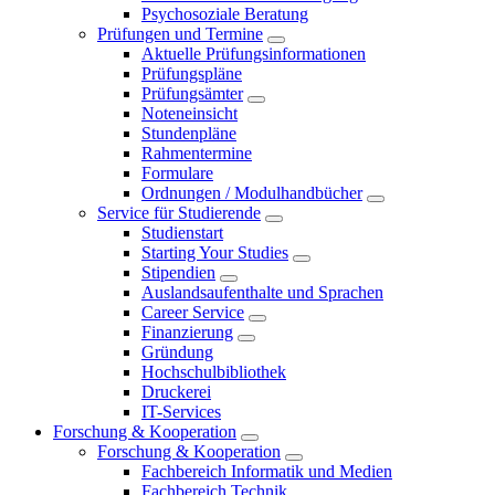
Psychosoziale Beratung
Prüfungen und Termine
Aktuelle Prüfungsinformationen
Prüfungspläne
Prüfungsämter
Noteneinsicht
Stundenpläne
Rahmentermine
Formulare
Ordnungen / Modulhandbücher
Service für Studierende
Studienstart
Starting Your Studies
Stipendien
Auslandsaufenthalte und Sprachen
Career Service
Finanzierung
Gründung
Hochschulbibliothek
Druckerei
IT-Services
Forschung & Kooperation
Forschung & Kooperation
Fachbereich Informatik und Medien
Fachbereich Technik