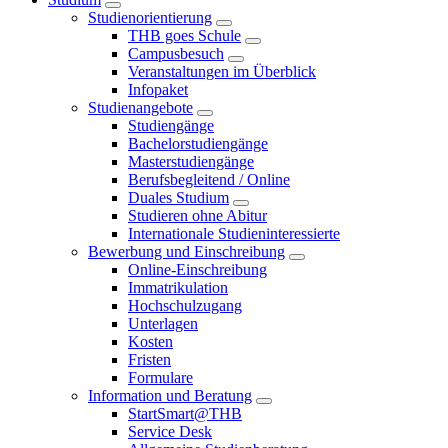
Studienorientierung
THB goes Schule
Campusbesuch
Veranstaltungen im Überblick
Infopaket
Studienangebote
Studiengänge
Bachelorstudiengänge
Masterstudiengänge
Berufsbegleitend / Online
Duales Studium
Studieren ohne Abitur
Internationale Studieninteressierte
Bewerbung und Einschreibung
Online-Einschreibung
Immatrikulation
Hochschulzugang
Unterlagen
Kosten
Fristen
Formulare
Information und Beratung
StartSmart@THB
Service Desk