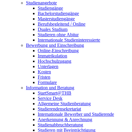
Studienangebote
Studiengänge
Bachelorstudiengänge
Masterstudiengänge
Berufsbegleitend / Online
Duales Studium
Studieren ohne Abitur
Internationale Studieninteressierte
Bewerbung und Einschreibung
Online-Einschreibung
Immatrikulation
Hochschulzugang
Unterlagen
Kosten
Fristen
Formulare
Information und Beratung
StartSmart@THB
Service Desk
Allgemeine Studienberatung
Studierendensekretariat
Internationale Bewerber und Studierende
Anerkennung & Anrechnung
Studienabbruchberatung
Studieren mit Beeinträchtigung