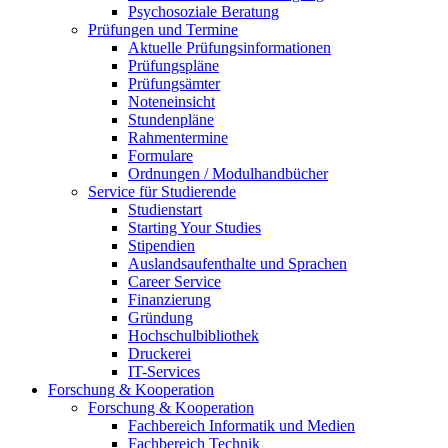
Psychosoziale Beratung
Prüfungen und Termine
Aktuelle Prüfungsinformationen
Prüfungspläne
Prüfungsämter
Noteneinsicht
Stundenpläne
Rahmentermine
Formulare
Ordnungen / Modulhandbücher
Service für Studierende
Studienstart
Starting Your Studies
Stipendien
Auslandsaufenthalte und Sprachen
Career Service
Finanzierung
Gründung
Hochschulbibliothek
Druckerei
IT-Services
Forschung & Kooperation
Forschung & Kooperation
Fachbereich Informatik und Medien
Fachbereich Technik