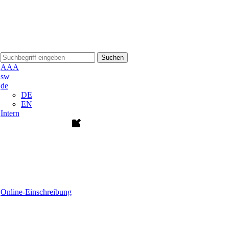
Suchen
A
A
A
sw
de
DE
EN
Intern
Online-Einschreibung