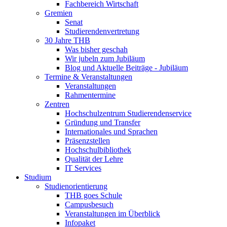
Fachbereich Wirtschaft
Gremien
Senat
Studierendenvertretung
30 Jahre THB
Was bisher geschah
Wir jubeln zum Jubiläum
Blog und Aktuelle Beiträge - Jubiläum
Termine & Veranstaltungen
Veranstaltungen
Rahmentermine
Zentren
Hochschulzentrum Studierendenservice
Gründung und Transfer
Internationales und Sprachen
Präsenzstellen
Hochschulbibliothek
Qualität der Lehre
IT Services
Studium
Studienorientierung
THB goes Schule
Campusbesuch
Veranstaltungen im Überblick
Infopaket