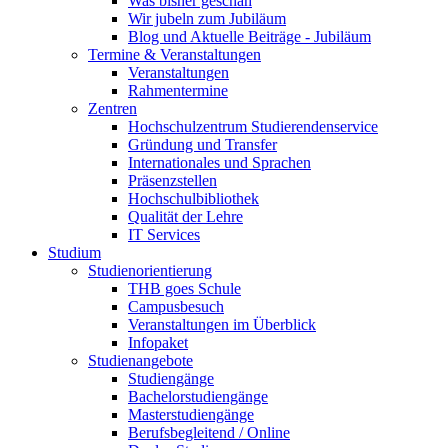
Was bisher geschah
Wir jubeln zum Jubiläum
Blog und Aktuelle Beiträge - Jubiläum
Termine & Veranstaltungen
Veranstaltungen
Rahmentermine
Zentren
Hochschulzentrum Studierendenservice
Gründung und Transfer
Internationales und Sprachen
Präsenzstellen
Hochschulbibliothek
Qualität der Lehre
IT Services
Studium
Studienorientierung
THB goes Schule
Campusbesuch
Veranstaltungen im Überblick
Infopaket
Studienangebote
Studiengänge
Bachelorstudiengänge
Masterstudiengänge
Berufsbegleitend / Online