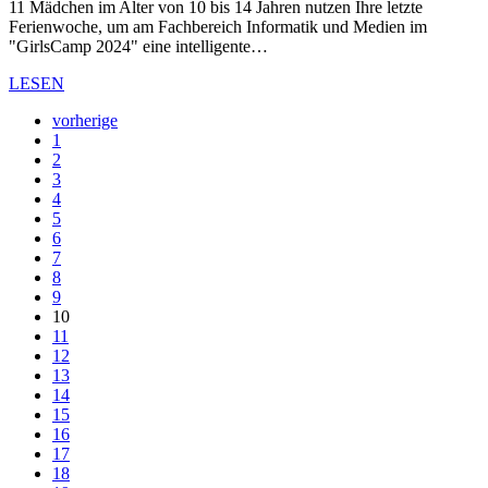
11 Mädchen im Alter von 10 bis 14 Jahren nutzen Ihre letzte
Ferienwoche, um am Fachbereich Informatik und Medien im
"GirlsCamp 2024" eine intelligente…
LESEN
vorherige
1
2
3
4
5
6
7
8
9
10
11
12
13
14
15
16
17
18