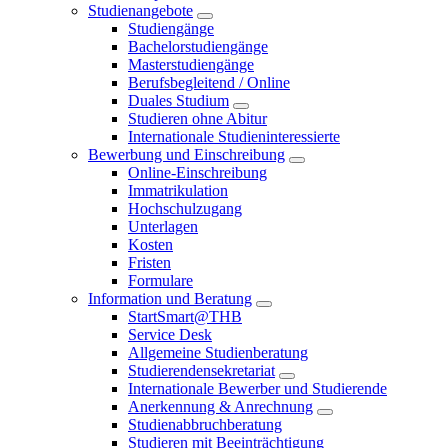
Studienangebote
Studiengänge
Bachelorstudiengänge
Masterstudiengänge
Berufsbegleitend / Online
Duales Studium
Studieren ohne Abitur
Internationale Studieninteressierte
Bewerbung und Einschreibung
Online-Einschreibung
Immatrikulation
Hochschulzugang
Unterlagen
Kosten
Fristen
Formulare
Information und Beratung
StartSmart@THB
Service Desk
Allgemeine Studienberatung
Studierendensekretariat
Internationale Bewerber und Studierende
Anerkennung & Anrechnung
Studienabbruchberatung
Studieren mit Beeinträchtigung