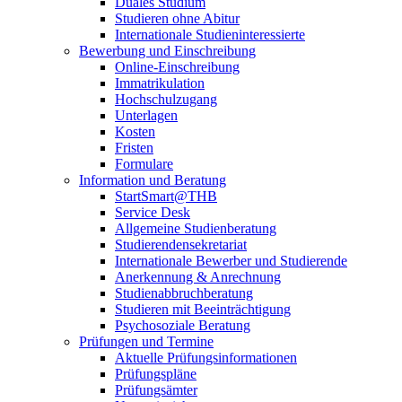
Duales Studium
Studieren ohne Abitur
Internationale Studieninteressierte
Bewerbung und Einschreibung
Online-Einschreibung
Immatrikulation
Hochschulzugang
Unterlagen
Kosten
Fristen
Formulare
Information und Beratung
StartSmart@THB
Service Desk
Allgemeine Studienberatung
Studierendensekretariat
Internationale Bewerber und Studierende
Anerkennung & Anrechnung
Studienabbruchberatung
Studieren mit Beeinträchtigung
Psychosoziale Beratung
Prüfungen und Termine
Aktuelle Prüfungsinformationen
Prüfungspläne
Prüfungsämter