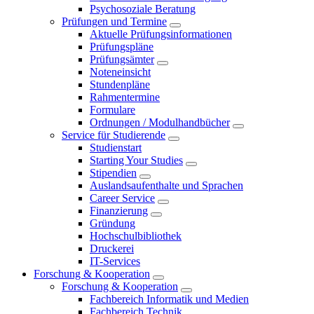
Psychosoziale Beratung
Prüfungen und Termine
Aktuelle Prüfungsinformationen
Prüfungspläne
Prüfungsämter
Noteneinsicht
Stundenpläne
Rahmentermine
Formulare
Ordnungen / Modulhandbücher
Service für Studierende
Studienstart
Starting Your Studies
Stipendien
Auslandsaufenthalte und Sprachen
Career Service
Finanzierung
Gründung
Hochschulbibliothek
Druckerei
IT-Services
Forschung & Kooperation
Forschung & Kooperation
Fachbereich Informatik und Medien
Fachbereich Technik