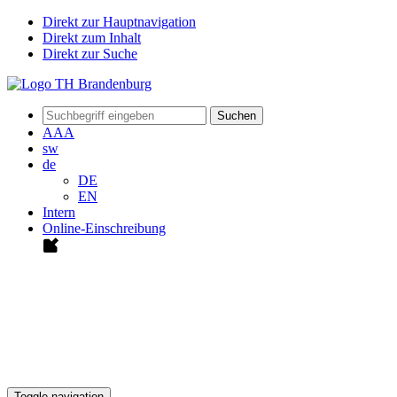
Direkt zur Hauptnavigation
Direkt zum Inhalt
Direkt zur Suche
Suchen
A
A
A
sw
de
DE
EN
Intern
Online-Einschreibung
Toggle navigation