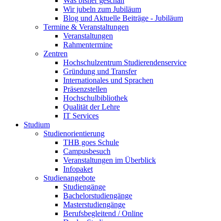
Was bisher geschah
Wir jubeln zum Jubiläum
Blog und Aktuelle Beiträge - Jubiläum
Termine & Veranstaltungen
Veranstaltungen
Rahmentermine
Zentren
Hochschulzentrum Studierendenservice
Gründung und Transfer
Internationales und Sprachen
Präsenzstellen
Hochschulbibliothek
Qualität der Lehre
IT Services
Studium
Studienorientierung
THB goes Schule
Campusbesuch
Veranstaltungen im Überblick
Infopaket
Studienangebote
Studiengänge
Bachelorstudiengänge
Masterstudiengänge
Berufsbegleitend / Online