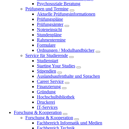
Psychosoziale Beratung
Prüfungen und Termine
Aktuelle Prüfungsinformationen
Prüfungspläne
Prüfungsämter
Noteneinsicht
Stundenpläne
Rahmentermine
Formulare
Ordnungen / Modulhandbücher
Service für Studierende
Studienstart
Starting Your Studies
Stipendien
Auslandsaufenthalte und Sprachen
Career Service
Finanzierung
Gründung
Hochschulbibliothek
Druckerei
IT-Services
Forschung & Kooperation
Forschung & Kooperation
Fachbereich Informatik und Medien
Fachbereich Technik