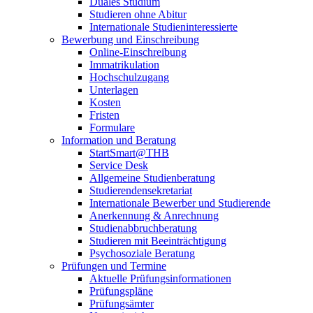
Duales Studium
Studieren ohne Abitur
Internationale Studieninteressierte
Bewerbung und Einschreibung
Online-Einschreibung
Immatrikulation
Hochschulzugang
Unterlagen
Kosten
Fristen
Formulare
Information und Beratung
StartSmart@THB
Service Desk
Allgemeine Studienberatung
Studierendensekretariat
Internationale Bewerber und Studierende
Anerkennung & Anrechnung
Studienabbruchberatung
Studieren mit Beeinträchtigung
Psychosoziale Beratung
Prüfungen und Termine
Aktuelle Prüfungsinformationen
Prüfungspläne
Prüfungsämter