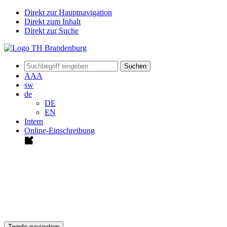
Direkt zur Hauptnavigation
Direkt zum Inhalt
Direkt zur Suche
Suchen
A
A
A
sw
de
DE
EN
Intern
Online-Einschreibung
Toggle navigation