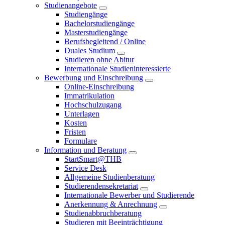
Studienangebote
Studiengänge
Bachelorstudiengänge
Masterstudiengänge
Berufsbegleitend / Online
Duales Studium
Studieren ohne Abitur
Internationale Studieninteressierte
Bewerbung und Einschreibung
Online-Einschreibung
Immatrikulation
Hochschulzugang
Unterlagen
Kosten
Fristen
Formulare
Information und Beratung
StartSmart@THB
Service Desk
Allgemeine Studienberatung
Studierendensekretariat
Internationale Bewerber und Studierende
Anerkennung & Anrechnung
Studienabbruchberatung
Studieren mit Beeinträchtigung