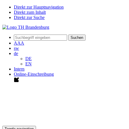
Direkt zur Hauptnavigation
Direkt zum Inhalt
Direkt zur Suche
Suchen
A
A
A
sw
de
DE
EN
Intern
Online-Einschreibung
Toggle navigation