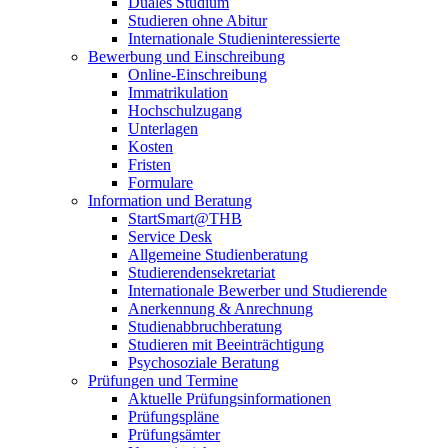
Duales Studium
Studieren ohne Abitur
Internationale Studieninteressierte
Bewerbung und Einschreibung
Online-Einschreibung
Immatrikulation
Hochschulzugang
Unterlagen
Kosten
Fristen
Formulare
Information und Beratung
StartSmart@THB
Service Desk
Allgemeine Studienberatung
Studierendensekretariat
Internationale Bewerber und Studierende
Anerkennung & Anrechnung
Studienabbruchberatung
Studieren mit Beeinträchtigung
Psychosoziale Beratung
Prüfungen und Termine
Aktuelle Prüfungsinformationen
Prüfungspläne
Prüfungsämter