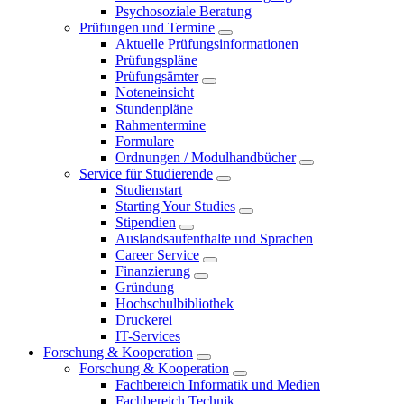
Psychosoziale Beratung
Prüfungen und Termine
Aktuelle Prüfungsinformationen
Prüfungspläne
Prüfungsämter
Noteneinsicht
Stundenpläne
Rahmentermine
Formulare
Ordnungen / Modulhandbücher
Service für Studierende
Studienstart
Starting Your Studies
Stipendien
Auslandsaufenthalte und Sprachen
Career Service
Finanzierung
Gründung
Hochschulbibliothek
Druckerei
IT-Services
Forschung & Kooperation
Forschung & Kooperation
Fachbereich Informatik und Medien
Fachbereich Technik