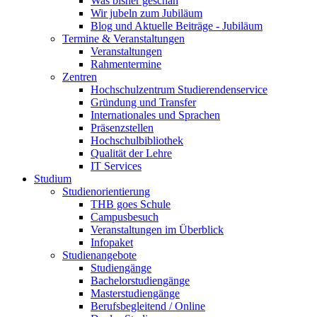
Was bisher geschah
Wir jubeln zum Jubiläum
Blog und Aktuelle Beiträge - Jubiläum
Termine & Veranstaltungen
Veranstaltungen
Rahmentermine
Zentren
Hochschulzentrum Studierendenservice
Gründung und Transfer
Internationales und Sprachen
Präsenzstellen
Hochschulbibliothek
Qualität der Lehre
IT Services
Studium
Studienorientierung
THB goes Schule
Campusbesuch
Veranstaltungen im Überblick
Infopaket
Studienangebote
Studiengänge
Bachelorstudiengänge
Masterstudiengänge
Berufsbegleitend / Online