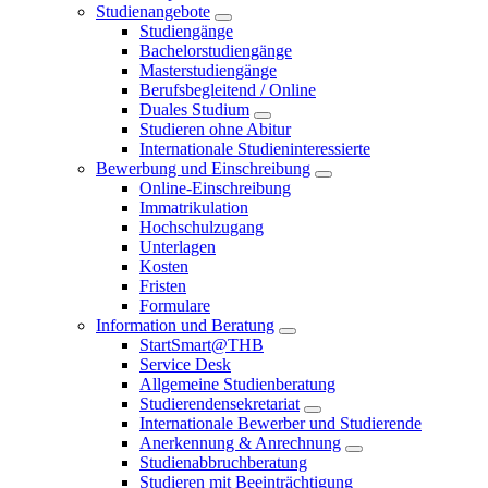
Studienangebote
Studiengänge
Bachelorstudiengänge
Masterstudiengänge
Berufsbegleitend / Online
Duales Studium
Studieren ohne Abitur
Internationale Studieninteressierte
Bewerbung und Einschreibung
Online-Einschreibung
Immatrikulation
Hochschulzugang
Unterlagen
Kosten
Fristen
Formulare
Information und Beratung
StartSmart@THB
Service Desk
Allgemeine Studienberatung
Studierendensekretariat
Internationale Bewerber und Studierende
Anerkennung & Anrechnung
Studienabbruchberatung
Studieren mit Beeinträchtigung