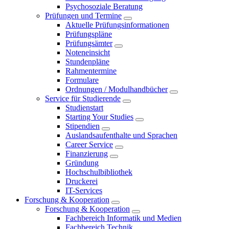
Psychosoziale Beratung
Prüfungen und Termine
Aktuelle Prüfungsinformationen
Prüfungspläne
Prüfungsämter
Noteneinsicht
Stundenpläne
Rahmentermine
Formulare
Ordnungen / Modulhandbücher
Service für Studierende
Studienstart
Starting Your Studies
Stipendien
Auslandsaufenthalte und Sprachen
Career Service
Finanzierung
Gründung
Hochschulbibliothek
Druckerei
IT-Services
Forschung & Kooperation
Forschung & Kooperation
Fachbereich Informatik und Medien
Fachbereich Technik