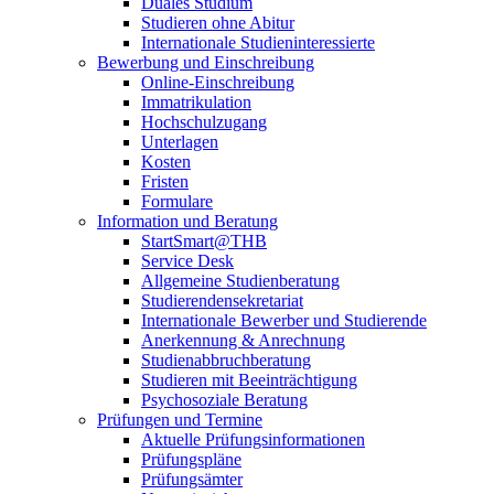
Duales Studium
Studieren ohne Abitur
Internationale Studieninteressierte
Bewerbung und Einschreibung
Online-Einschreibung
Immatrikulation
Hochschulzugang
Unterlagen
Kosten
Fristen
Formulare
Information und Beratung
StartSmart@THB
Service Desk
Allgemeine Studienberatung
Studierendensekretariat
Internationale Bewerber und Studierende
Anerkennung & Anrechnung
Studienabbruchberatung
Studieren mit Beeinträchtigung
Psychosoziale Beratung
Prüfungen und Termine
Aktuelle Prüfungsinformationen
Prüfungspläne
Prüfungsämter