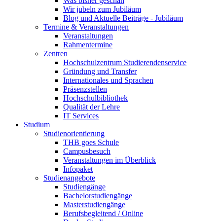
Was bisher geschah
Wir jubeln zum Jubiläum
Blog und Aktuelle Beiträge - Jubiläum
Termine & Veranstaltungen
Veranstaltungen
Rahmentermine
Zentren
Hochschulzentrum Studierendenservice
Gründung und Transfer
Internationales und Sprachen
Präsenzstellen
Hochschulbibliothek
Qualität der Lehre
IT Services
Studium
Studienorientierung
THB goes Schule
Campusbesuch
Veranstaltungen im Überblick
Infopaket
Studienangebote
Studiengänge
Bachelorstudiengänge
Masterstudiengänge
Berufsbegleitend / Online