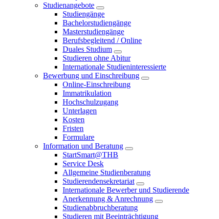
Studienangebote
Studiengänge
Bachelorstudiengänge
Masterstudiengänge
Berufsbegleitend / Online
Duales Studium
Studieren ohne Abitur
Internationale Studieninteressierte
Bewerbung und Einschreibung
Online-Einschreibung
Immatrikulation
Hochschulzugang
Unterlagen
Kosten
Fristen
Formulare
Information und Beratung
StartSmart@THB
Service Desk
Allgemeine Studienberatung
Studierendensekretariat
Internationale Bewerber und Studierende
Anerkennung & Anrechnung
Studienabbruchberatung
Studieren mit Beeinträchtigung