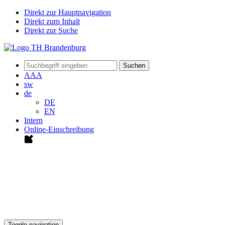
Direkt zur Hauptnavigation
Direkt zum Inhalt
Direkt zur Suche
Suchen
A
A
A
sw
de
DE
EN
Intern
Online-Einschreibung
Toggle navigation