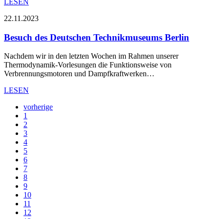
LESEN
22.11.2023
Besuch des Deutschen Technikmuseums Berlin
Nachdem wir in den letzten Wochen im Rahmen unserer
Thermodynamik-Vorlesungen die Funktionsweise von
Verbrennungsmotoren und Dampfkraftwerken…
LESEN
vorherige
1
2
3
4
5
6
7
8
9
10
11
12