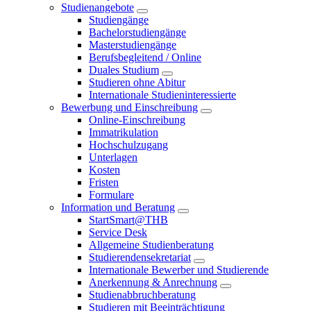
Studienangebote
Studiengänge
Bachelorstudiengänge
Masterstudiengänge
Berufsbegleitend / Online
Duales Studium
Studieren ohne Abitur
Internationale Studieninteressierte
Bewerbung und Einschreibung
Online-Einschreibung
Immatrikulation
Hochschulzugang
Unterlagen
Kosten
Fristen
Formulare
Information und Beratung
StartSmart@THB
Service Desk
Allgemeine Studienberatung
Studierendensekretariat
Internationale Bewerber und Studierende
Anerkennung & Anrechnung
Studienabbruchberatung
Studieren mit Beeinträchtigung