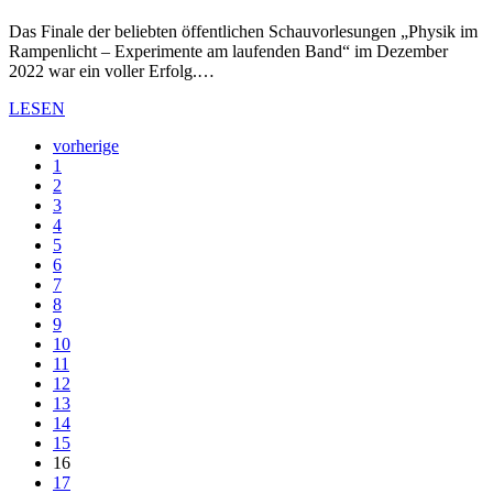
Das Finale der beliebten öffentlichen Schauvorlesungen „Physik im
Rampenlicht – Experimente am laufenden Band“ im Dezember
2022 war ein voller Erfolg.…
LESEN
vorherige
1
2
3
4
5
6
7
8
9
10
11
12
13
14
15
16
17