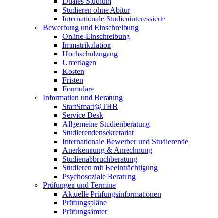
Duales Studium
Studieren ohne Abitur
Internationale Studieninteressierte
Bewerbung und Einschreibung
Online-Einschreibung
Immatrikulation
Hochschulzugang
Unterlagen
Kosten
Fristen
Formulare
Information und Beratung
StartSmart@THB
Service Desk
Allgemeine Studienberatung
Studierendensekretariat
Internationale Bewerber und Studierende
Anerkennung & Anrechnung
Studienabbruchberatung
Studieren mit Beeinträchtigung
Psychosoziale Beratung
Prüfungen und Termine
Aktuelle Prüfungsinformationen
Prüfungspläne
Prüfungsämter