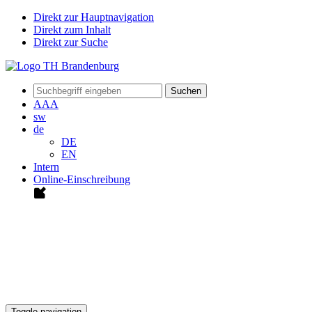
Direkt zur Hauptnavigation
Direkt zum Inhalt
Direkt zur Suche
Suchen
A
A
A
sw
de
DE
EN
Intern
Online-Einschreibung
Toggle navigation