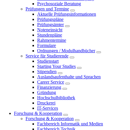
Psychosoziale Beratung
Prüfungen und Termine
Aktuelle Prüfungsinformationen
Prüfungspläne
Prüfungsämter
Noteneinsicht
Stundenpläne
Rahmentermine
Formulare
Ordnungen / Modulhandbücher
Service für Studierende
Studienstart
Starting Your Studies
Stipendien
Auslandsaufenthalte und Sprachen
Career Service
Finanzierung
Gründung
Hochschulbibliothek
Druckerei
IT-Services
Forschung & Kooperation
Forschung & Kooperation
Fachbereich Informatik und Medien
Fachbereich Technik