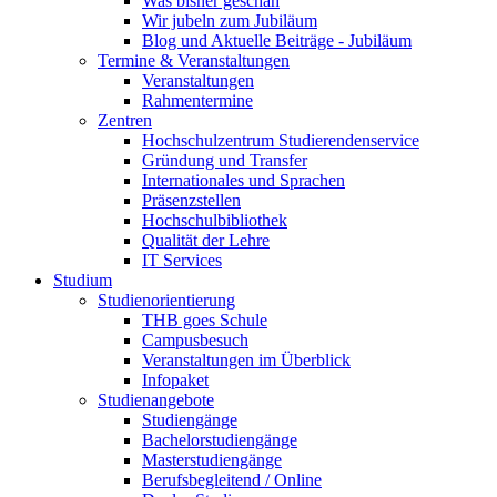
Was bisher geschah
Wir jubeln zum Jubiläum
Blog und Aktuelle Beiträge - Jubiläum
Termine & Veranstaltungen
Veranstaltungen
Rahmentermine
Zentren
Hochschulzentrum Studierendenservice
Gründung und Transfer
Internationales und Sprachen
Präsenzstellen
Hochschulbibliothek
Qualität der Lehre
IT Services
Studium
Studienorientierung
THB goes Schule
Campusbesuch
Veranstaltungen im Überblick
Infopaket
Studienangebote
Studiengänge
Bachelorstudiengänge
Masterstudiengänge
Berufsbegleitend / Online