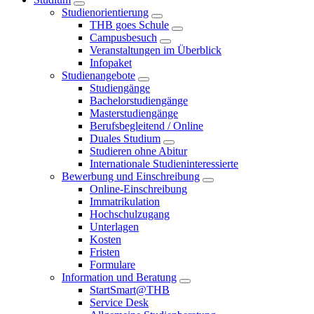
Studienorientierung
THB goes Schule
Campusbesuch
Veranstaltungen im Überblick
Infopaket
Studienangebote
Studiengänge
Bachelorstudiengänge
Masterstudiengänge
Berufsbegleitend / Online
Duales Studium
Studieren ohne Abitur
Internationale Studieninteressierte
Bewerbung und Einschreibung
Online-Einschreibung
Immatrikulation
Hochschulzugang
Unterlagen
Kosten
Fristen
Formulare
Information und Beratung
StartSmart@THB
Service Desk