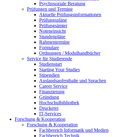
Psychosoziale Beratung
Prüfungen und Termine
Aktuelle Prüfungsinformationen
Prüfungspläne
Prüfungsämter
Noteneinsicht
Stundenpläne
Rahmentermine
Formulare
Ordnungen / Modulhandbücher
Service für Studierende
Studienstart
Starting Your Studies
Stipendien
Auslandsaufenthalte und Sprachen
Career Service
Finanzierung
Gründung
Hochschulbibliothek
Druckerei
IT-Services
Forschung & Kooperation
Forschung & Kooperation
Fachbereich Informatik und Medien
Fachbereich Technik