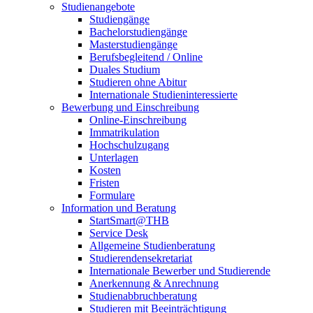
Studienangebote
Studiengänge
Bachelorstudiengänge
Masterstudiengänge
Berufsbegleitend / Online
Duales Studium
Studieren ohne Abitur
Internationale Studieninteressierte
Bewerbung und Einschreibung
Online-Einschreibung
Immatrikulation
Hochschulzugang
Unterlagen
Kosten
Fristen
Formulare
Information und Beratung
StartSmart@THB
Service Desk
Allgemeine Studienberatung
Studierendensekretariat
Internationale Bewerber und Studierende
Anerkennung & Anrechnung
Studienabbruchberatung
Studieren mit Beeinträchtigung