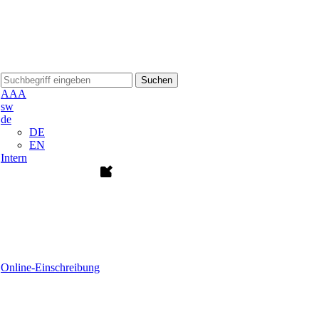
Suchen
A
A
A
sw
de
DE
EN
Intern
Online-Einschreibung