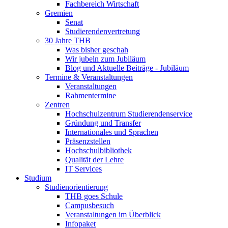
Fachbereich Wirtschaft
Gremien
Senat
Studierendenvertretung
30 Jahre THB
Was bisher geschah
Wir jubeln zum Jubiläum
Blog und Aktuelle Beiträge - Jubiläum
Termine & Veranstaltungen
Veranstaltungen
Rahmentermine
Zentren
Hochschulzentrum Studierendenservice
Gründung und Transfer
Internationales und Sprachen
Präsenzstellen
Hochschulbibliothek
Qualität der Lehre
IT Services
Studium
Studienorientierung
THB goes Schule
Campusbesuch
Veranstaltungen im Überblick
Infopaket