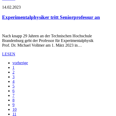
14.02.2023
Experimentalphysiker tritt Seniorprofessur an
Nach knapp 29 Jahren an der Technischen Hochschule
Brandenburg geht der Professor für Experimentalphysik
Prof. Dr. Michael Vollmer am 1. März 2023 in…
LESEN
vorherige
1
2
3
4
5
6
7
8
9
10
11