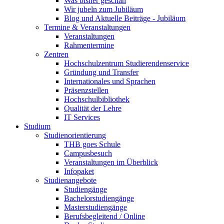
Was bisher geschah
Wir jubeln zum Jubiläum
Blog und Aktuelle Beiträge - Jubiläum
Termine & Veranstaltungen
Veranstaltungen
Rahmentermine
Zentren
Hochschulzentrum Studierendenservice
Gründung und Transfer
Internationales und Sprachen
Präsenzstellen
Hochschulbibliothek
Qualität der Lehre
IT Services
Studium
Studienorientierung
THB goes Schule
Campusbesuch
Veranstaltungen im Überblick
Infopaket
Studienangebote
Studiengänge
Bachelorstudiengänge
Masterstudiengänge
Berufsbegleitend / Online