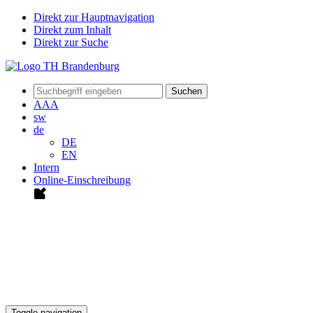
Direkt zur Hauptnavigation
Direkt zum Inhalt
Direkt zur Suche
Suchen
A
A
A
sw
de
DE
EN
Intern
Online-Einschreibung
Toggle navigation