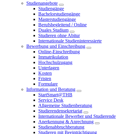
Studienangebote
Studiengänge
Bachelorstudiengänge
Masterstudiengänge
Berufsbegleitend / Online
Duales Studium
Studieren ohne Abitur
Internationale Studieninteressierte
Bewerbung und Einschreibung
Online-Einschreibung
Immatrikulation
Hochschulzugang
Unterlagen
Kosten
Fristen
Formulare
Information und Beratung
StartSmart@THB
Service Desk
Allgemeine Studienberatung
Studierendensekretariat
Internationale Bewerber und Studierende
Anerkennung & Anrechnung
Studienabbruchberatung
Studieren mit Beeinträchtigung