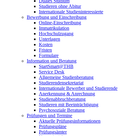
Duales Studium
Studieren ohne Abitur
Internationale Studieninteressierte
Bewerbung und Einschreibung
Online-Einschreibung
Immatrikulation
Hochschulzugang
Unterlagen
Kosten
Fristen
Formulare
Information und Beratung
StartSmart@THB
Service Desk
Allgemeine Studienberatung
Studierendensekretariat
Internationale Bewerber und Studierende
Anerkennung & Anrechnung
Studienabbruchberatung
Studieren mit Beeinträchtigung
Psychosoziale Beratung
Prüfungen und Termine
Aktuelle Prüfungsinformationen
Prüfungspläne
Prüfungsämter