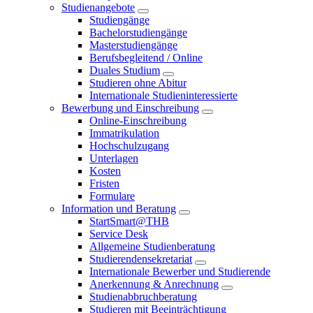
Studienangebote
Studiengänge
Bachelorstudiengänge
Masterstudiengänge
Berufsbegleitend / Online
Duales Studium
Studieren ohne Abitur
Internationale Studieninteressierte
Bewerbung und Einschreibung
Online-Einschreibung
Immatrikulation
Hochschulzugang
Unterlagen
Kosten
Fristen
Formulare
Information und Beratung
StartSmart@THB
Service Desk
Allgemeine Studienberatung
Studierendensekretariat
Internationale Bewerber und Studierende
Anerkennung & Anrechnung
Studienabbruchberatung
Studieren mit Beeinträchtigung