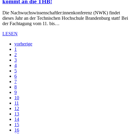
kommt an die THB!
Die Nachwuchswissenschaftler:innenkonferenz (NWK) findet
dieses Jahr an der Technischen Hochschule Brandenburg statt! Bei
der Fachtagung vom 11. bis…
LESEN
vorherige
1
2
3
4
5
6
7
8
9
10
11
12
13
14
15
16