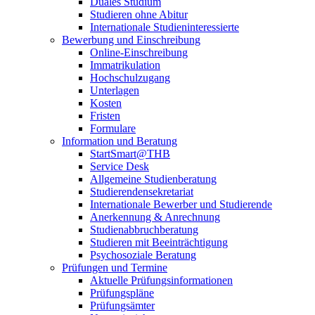
Duales Studium
Studieren ohne Abitur
Internationale Studieninteressierte
Bewerbung und Einschreibung
Online-Einschreibung
Immatrikulation
Hochschulzugang
Unterlagen
Kosten
Fristen
Formulare
Information und Beratung
StartSmart@THB
Service Desk
Allgemeine Studienberatung
Studierendensekretariat
Internationale Bewerber und Studierende
Anerkennung & Anrechnung
Studienabbruchberatung
Studieren mit Beeinträchtigung
Psychosoziale Beratung
Prüfungen und Termine
Aktuelle Prüfungsinformationen
Prüfungspläne
Prüfungsämter