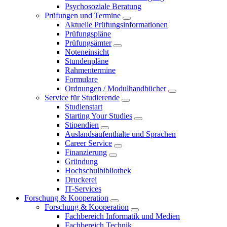
Psychosoziale Beratung
Prüfungen und Termine
Aktuelle Prüfungsinformationen
Prüfungspläne
Prüfungsämter
Noteneinsicht
Stundenpläne
Rahmentermine
Formulare
Ordnungen / Modulhandbücher
Service für Studierende
Studienstart
Starting Your Studies
Stipendien
Auslandsaufenthalte und Sprachen
Career Service
Finanzierung
Gründung
Hochschulbibliothek
Druckerei
IT-Services
Forschung & Kooperation
Forschung & Kooperation
Fachbereich Informatik und Medien
Fachbereich Technik