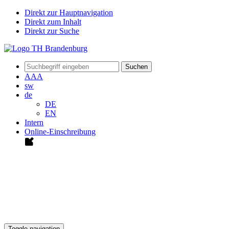
Direkt zur Hauptnavigation
Direkt zum Inhalt
Direkt zur Suche
Suchen
A
A
A
sw
de
DE
EN
Intern
Online-Einschreibung
Toggle navigation