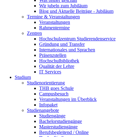
Was bisher geschah
Wir jubeln zum Jubiläum
Blog und Aktuelle Beiträge - Jubiläum
Termine & Veranstaltungen
Veranstaltungen
Rahmentermine
Zentren
Hochschulzentrum Studierendenservice
Gründung und Transfer
Internationales und Sprachen
Präsenzstellen
Hochschulbibliothek
Qualität der Lehre
IT Services
Studium
Studienorientierung
THB goes Schule
Campusbesuch
Veranstaltungen im Überblick
Infopaket
Studienangebote
Studiengänge
Bachelorstudiengänge
Masterstudiengänge
Berufsbegleitend / Online