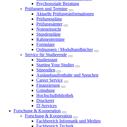
Psychosoziale Beratung
Prüfungen und Termine
Aktuelle Prüfungsinformationen
Prüfungspläne
Prüfungsämter
Noteneinsicht
Stundenpläne
Rahmentermine
Formulare
Ordnungen / Modulhandbücher
Service für Studierende
Studienstart
Starting Your Studies
Stipendien
Auslandsaufenthalte und Sprachen
Career Service
Finanzierung
Gründung
Hochschulbibliothek
Druckerei
IT-Services
Forschung & Kooperation
Forschung & Kooperation
Fachbereich Informatik und Medien
Fachbereich Technik