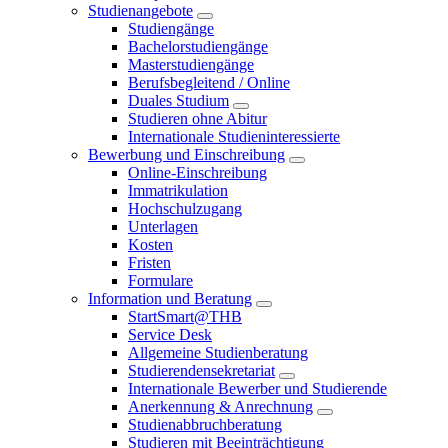
Studienangebote
Studiengänge
Bachelorstudiengänge
Masterstudiengänge
Berufsbegleitend / Online
Duales Studium
Studieren ohne Abitur
Internationale Studieninteressierte
Bewerbung und Einschreibung
Online-Einschreibung
Immatrikulation
Hochschulzugang
Unterlagen
Kosten
Fristen
Formulare
Information und Beratung
StartSmart@THB
Service Desk
Allgemeine Studienberatung
Studierendensekretariat
Internationale Bewerber und Studierende
Anerkennung & Anrechnung
Studienabbruchberatung
Studieren mit Beeinträchtigung