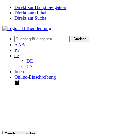
Direkt zur Hauptnavigation
Direkt zum Inhalt
Direkt zur Suche
Suchen
A
A
A
sw
de
DE
EN
Intern
Online-Einschreibung
Toggle navigation