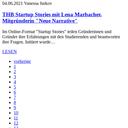
04.06.2021
Vanessa Jurkov
THB Startup Stories mit Lena Marbacher,
Mitgründerin "Neue Narrative"
Im Online-Format "Startup Stories" teilen Gründerinnen und
Gründer ihre Erfahrungen mit den Studierenden und beantworten
ihre Fragen. Initiiert wurde…
LESEN
vorherige
1
2
3
4
5
6
7
8
9
10
11
12