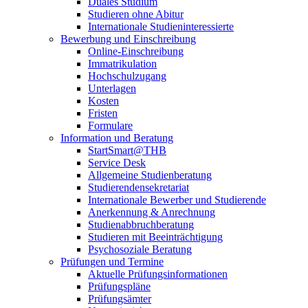
Duales Studium
Studieren ohne Abitur
Internationale Studieninteressierte
Bewerbung und Einschreibung
Online-Einschreibung
Immatrikulation
Hochschulzugang
Unterlagen
Kosten
Fristen
Formulare
Information und Beratung
StartSmart@THB
Service Desk
Allgemeine Studienberatung
Studierendensekretariat
Internationale Bewerber und Studierende
Anerkennung & Anrechnung
Studienabbruchberatung
Studieren mit Beeinträchtigung
Psychosoziale Beratung
Prüfungen und Termine
Aktuelle Prüfungsinformationen
Prüfungspläne
Prüfungsämter