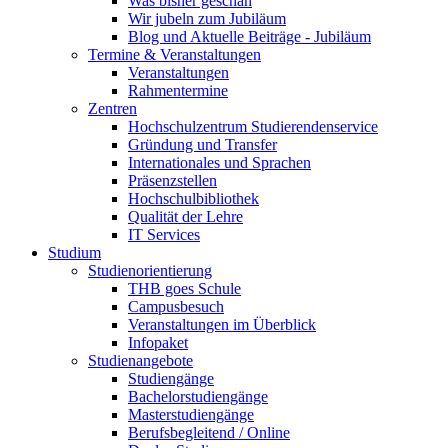
Was bisher geschah
Wir jubeln zum Jubiläum
Blog und Aktuelle Beiträge - Jubiläum
Termine & Veranstaltungen
Veranstaltungen
Rahmentermine
Zentren
Hochschulzentrum Studierendenservice
Gründung und Transfer
Internationales und Sprachen
Präsenzstellen
Hochschulbibliothek
Qualität der Lehre
IT Services
Studium
Studienorientierung
THB goes Schule
Campusbesuch
Veranstaltungen im Überblick
Infopaket
Studienangebote
Studiengänge
Bachelorstudiengänge
Masterstudiengänge
Berufsbegleitend / Online