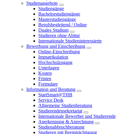
Studienangebote
Studiengänge
Bachelorstudiengänge
Masterstudiengänge
Berufsbegleitend / Online
Duales Studium
Studieren ohne Abitur
Internationale Studieninteressierte
Bewerbung und Einschreibung
Online-Einschreibung
Immatrikulation
Hochschulzugang
Unterlagen
Kosten
Fristen
Formulare
Information und Beratung
StartSmart@THB
Service Desk
Allgemeine Studienberatung
Studierendensekretariat
Internationale Bewerber und Studierende
Anerkennung & Anrechnung
Studienabbruchberatung
Studieren mit Beeinträchtigung