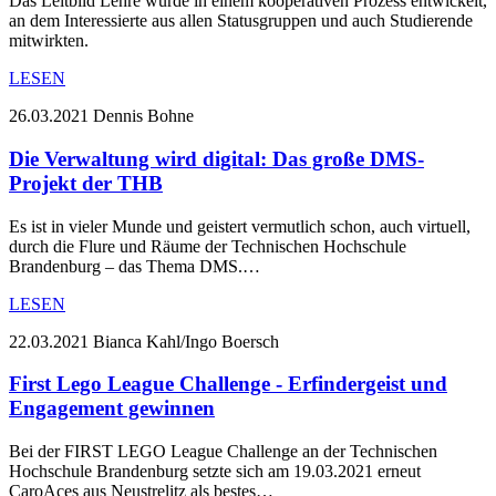
Das Leitbild Lehre wurde in einem kooperativen Prozess entwickelt,
an dem Interessierte aus allen Statusgruppen und auch Studierende
mitwirkten.
LESEN
26.03.2021
Dennis Bohne
Die Verwaltung wird digital: Das große DMS-
Projekt der THB
Es ist in vieler Munde und geistert vermutlich schon, auch virtuell,
durch die Flure und Räume der Technischen Hochschule
Brandenburg – das Thema DMS.…
LESEN
22.03.2021
Bianca Kahl/Ingo Boersch
First Lego League Challenge - Erfindergeist und
Engagement gewinnen
Bei der FIRST LEGO League Challenge an der Technischen
Hochschule Brandenburg setzte sich am 19.03.2021 erneut
CaroAces aus Neustrelitz als bestes…