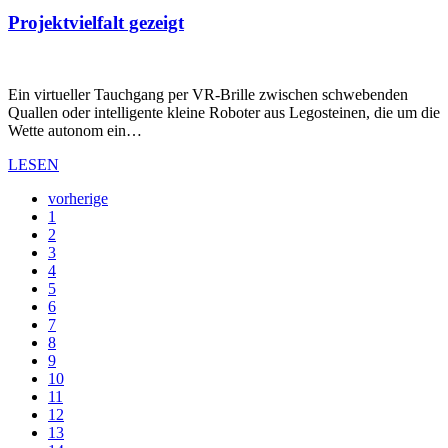
Projektvielfalt gezeigt
Ein virtueller Tauchgang per VR-Brille zwischen schwebenden
Quallen oder intelligente kleine Roboter aus Legosteinen, die um die
Wette autonom ein…
LESEN
vorherige
1
2
3
4
5
6
7
8
9
10
11
12
13