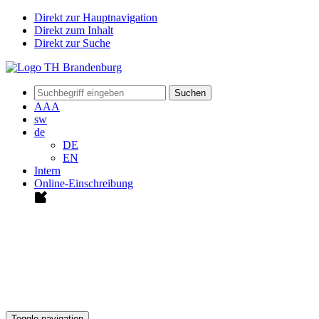
Direkt zur Hauptnavigation
Direkt zum Inhalt
Direkt zur Suche
Suchen
A
A
A
sw
de
DE
EN
Intern
Online-Einschreibung
Toggle navigation