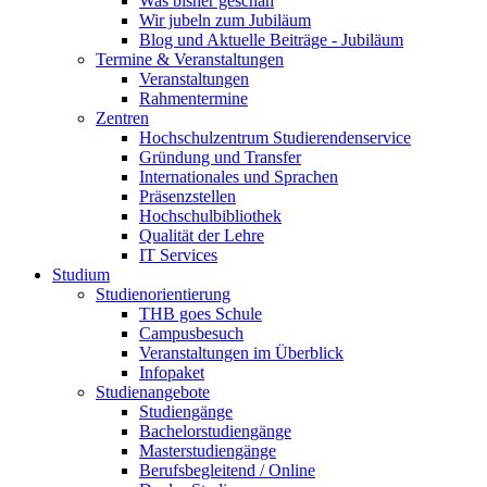
Was bisher geschah
Wir jubeln zum Jubiläum
Blog und Aktuelle Beiträge - Jubiläum
Termine & Veranstaltungen
Veranstaltungen
Rahmentermine
Zentren
Hochschulzentrum Studierendenservice
Gründung und Transfer
Internationales und Sprachen
Präsenzstellen
Hochschulbibliothek
Qualität der Lehre
IT Services
Studium
Studienorientierung
THB goes Schule
Campusbesuch
Veranstaltungen im Überblick
Infopaket
Studienangebote
Studiengänge
Bachelorstudiengänge
Masterstudiengänge
Berufsbegleitend / Online