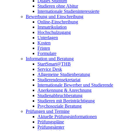
Duales Studium
Studieren ohne Abitur
Internationale Studieninteressierte
Bewerbung und Einschreibung
Online-Einschreibung
Immatrikulation
Hochschulzugang
Unterlagen
Kosten
Fristen
Formulare
Information und Beratung
StartSmart@THB
Service Desk
Allgemeine Studienberatung
Studierendensekretariat
Internationale Bewerber und Studierende
Anerkennung & Anrechnung
Studienabbruchberatung
Studieren mit Beeinträchtigung
Psychosoziale Beratung
Prüfungen und Termine
Aktuelle Prüfungsinformationen
Prüfungspläne
Prüfungsämter