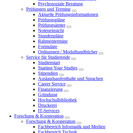
Psychosoziale Beratung
Prüfungen und Termine
Aktuelle Prüfungsinformationen
Prüfungspläne
Prüfungsämter
Noteneinsicht
Stundenpläne
Rahmentermine
Formulare
Ordnungen / Modulhandbücher
Service für Studierende
Studienstart
Starting Your Studies
Stipendien
Auslandsaufenthalte und Sprachen
Career Service
Finanzierung
Gründung
Hochschulbibliothek
Druckerei
IT-Services
Forschung & Kooperation
Forschung & Kooperation
Fachbereich Informatik und Medien
Fachbereich Technik