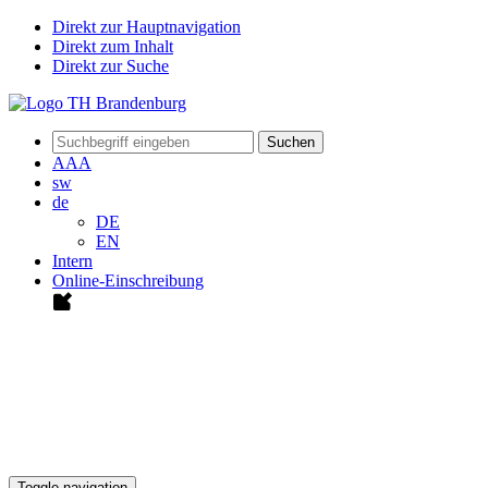
Direkt zur Hauptnavigation
Direkt zum Inhalt
Direkt zur Suche
Suchen
A
A
A
sw
de
DE
EN
Intern
Online-Einschreibung
Toggle navigation