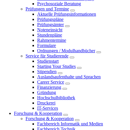
Psychosoziale Beratung
Prüfungen und Termine
Aktuelle Prüfungsinformationen
Prüfungspläne
Prüfungsämter
Noteneinsicht
Stundenpläne
Rahmentermine
Formulare
Ordnungen / Modulhandbücher
Service für Studierende
Studienstart
Starting Your Studies
Stipendien
Auslandsaufenthalte und Sprachen
Career Service
Finanzierung
Gründung
Hochschulbibliothek
Druckerei
IT-Services
Forschung & Kooperation
Forschung & Kooperation
Fachbereich Informatik und Medien
Fachbereich Technik