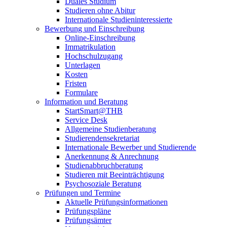
Duales Studium
Studieren ohne Abitur
Internationale Studieninteressierte
Bewerbung und Einschreibung
Online-Einschreibung
Immatrikulation
Hochschulzugang
Unterlagen
Kosten
Fristen
Formulare
Information und Beratung
StartSmart@THB
Service Desk
Allgemeine Studienberatung
Studierendensekretariat
Internationale Bewerber und Studierende
Anerkennung & Anrechnung
Studienabbruchberatung
Studieren mit Beeinträchtigung
Psychosoziale Beratung
Prüfungen und Termine
Aktuelle Prüfungsinformationen
Prüfungspläne
Prüfungsämter