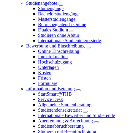
Studienangebote
Studiengänge
Bachelorstudiengänge
Masterstudiengänge
Berufsbegleitend / Online
Duales Studium
Studieren ohne Abitur
Internationale Studieninteressierte
Bewerbung und Einschreibung
Online-Einschreibung
Immatrikulation
Hochschulzugang
Unterlagen
Kosten
Fristen
Formulare
Information und Beratung
StartSmart@THB
Service Desk
Allgemeine Studienberatung
Studierendensekretariat
Internationale Bewerber und Studierende
Anerkennung & Anrechnung
Studienabbruchberatung
Studieren mit Beeinträchtigung