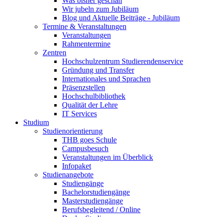
Was bisher geschah
Wir jubeln zum Jubiläum
Blog und Aktuelle Beiträge - Jubiläum
Termine & Veranstaltungen
Veranstaltungen
Rahmentermine
Zentren
Hochschulzentrum Studierendenservice
Gründung und Transfer
Internationales und Sprachen
Präsenzstellen
Hochschulbibliothek
Qualität der Lehre
IT Services
Studium
Studienorientierung
THB goes Schule
Campusbesuch
Veranstaltungen im Überblick
Infopaket
Studienangebote
Studiengänge
Bachelorstudiengänge
Masterstudiengänge
Berufsbegleitend / Online