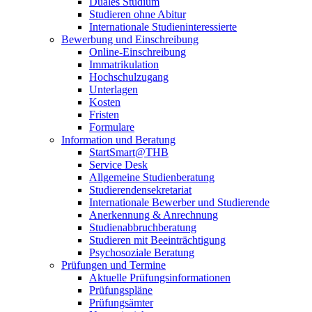
Duales Studium
Studieren ohne Abitur
Internationale Studieninteressierte
Bewerbung und Einschreibung
Online-Einschreibung
Immatrikulation
Hochschulzugang
Unterlagen
Kosten
Fristen
Formulare
Information und Beratung
StartSmart@THB
Service Desk
Allgemeine Studienberatung
Studierendensekretariat
Internationale Bewerber und Studierende
Anerkennung & Anrechnung
Studienabbruchberatung
Studieren mit Beeinträchtigung
Psychosoziale Beratung
Prüfungen und Termine
Aktuelle Prüfungsinformationen
Prüfungspläne
Prüfungsämter