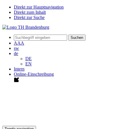
Direkt zur Hauptnavigation
Direkt zum Inhalt
Direkt zur Suche
Suchen
A
A
A
sw
de
DE
EN
Intern
Online-Einschreibung
Toggle navigation