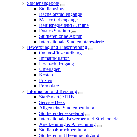
Studienangebote
Studiengänge
Bachelorstudiengänge
Masterstudiengänge
Berufsbegleitend / Online
Duales Studium
Studieren ohne Abitur
Internationale Studieninteressierte
Bewerbung und Einschreibung
Online-Einschreibung
Immatrikulation
Hochschulzugang
Unterlagen
Kosten
Fristen
Formulare
Information und Beratung
StartSmart@THB
Service Desk
Allgemeine Studienberatung
Studierendensekretariat
Internationale Bewerber und Studierende
Anerkennung & Anrechnung
Studienabbruchberatung
Studieren mit Beeinträchtigung