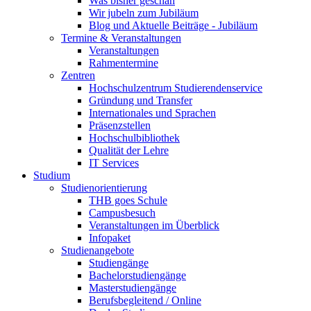
Was bisher geschah
Wir jubeln zum Jubiläum
Blog und Aktuelle Beiträge - Jubiläum
Termine & Veranstaltungen
Veranstaltungen
Rahmentermine
Zentren
Hochschulzentrum Studierendenservice
Gründung und Transfer
Internationales und Sprachen
Präsenzstellen
Hochschulbibliothek
Qualität der Lehre
IT Services
Studium
Studienorientierung
THB goes Schule
Campusbesuch
Veranstaltungen im Überblick
Infopaket
Studienangebote
Studiengänge
Bachelorstudiengänge
Masterstudiengänge
Berufsbegleitend / Online