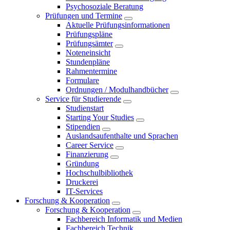
Psychosoziale Beratung
Prüfungen und Termine
Aktuelle Prüfungsinformationen
Prüfungspläne
Prüfungsämter
Noteneinsicht
Stundenpläne
Rahmentermine
Formulare
Ordnungen / Modulhandbücher
Service für Studierende
Studienstart
Starting Your Studies
Stipendien
Auslandsaufenthalte und Sprachen
Career Service
Finanzierung
Gründung
Hochschulbibliothek
Druckerei
IT-Services
Forschung & Kooperation
Forschung & Kooperation
Fachbereich Informatik und Medien
Fachbereich Technik