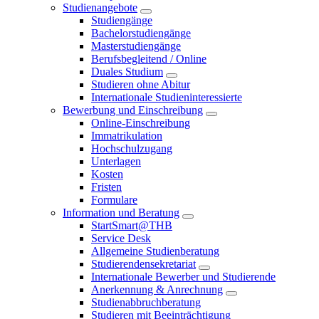
Studienangebote
Studiengänge
Bachelorstudiengänge
Masterstudiengänge
Berufsbegleitend / Online
Duales Studium
Studieren ohne Abitur
Internationale Studieninteressierte
Bewerbung und Einschreibung
Online-Einschreibung
Immatrikulation
Hochschulzugang
Unterlagen
Kosten
Fristen
Formulare
Information und Beratung
StartSmart@THB
Service Desk
Allgemeine Studienberatung
Studierendensekretariat
Internationale Bewerber und Studierende
Anerkennung & Anrechnung
Studienabbruchberatung
Studieren mit Beeinträchtigung