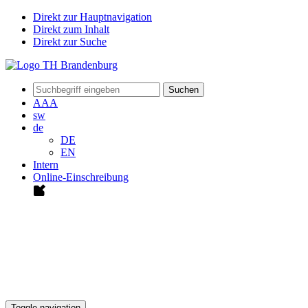
Direkt zur Hauptnavigation
Direkt zum Inhalt
Direkt zur Suche
Suchen
A
A
A
sw
de
DE
EN
Intern
Online-Einschreibung
Toggle navigation