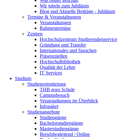
Was bisher geschah
Wir jubeln zum Jubiläum
Blog und Aktuelle Beiträge - Jubiläum
Termine & Veranstaltungen
Veranstaltungen
Rahmentermine
Zentren
Hochschulzentrum Studierendenservice
Gründung und Transfer
Internationales und Sprachen
Präsenzstellen
Hochschulbibliothek
Qualität der Lehre
IT Services
Studium
Studienorientierung
THB goes Schule
Campusbesuch
Veranstaltungen im Überblick
Infopaket
Studienangebote
Studiengänge
Bachelorstudiengänge
Masterstudiengänge
Berufsbegleitend / Online