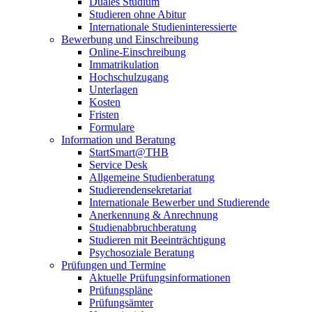
Duales Studium
Studieren ohne Abitur
Internationale Studieninteressierte
Bewerbung und Einschreibung
Online-Einschreibung
Immatrikulation
Hochschulzugang
Unterlagen
Kosten
Fristen
Formulare
Information und Beratung
StartSmart@THB
Service Desk
Allgemeine Studienberatung
Studierendensekretariat
Internationale Bewerber und Studierende
Anerkennung & Anrechnung
Studienabbruchberatung
Studieren mit Beeinträchtigung
Psychosoziale Beratung
Prüfungen und Termine
Aktuelle Prüfungsinformationen
Prüfungspläne
Prüfungsämter