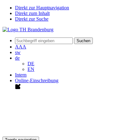
Direkt zur Hauptnavigation
Direkt zum Inhalt
Direkt zur Suche
Suchen
A
A
A
sw
de
DE
EN
Intern
Online-Einschreibung
Toggle navigation