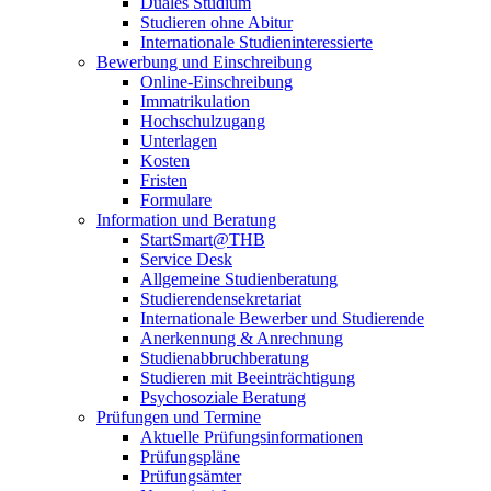
Duales Studium
Studieren ohne Abitur
Internationale Studieninteressierte
Bewerbung und Einschreibung
Online-Einschreibung
Immatrikulation
Hochschulzugang
Unterlagen
Kosten
Fristen
Formulare
Information und Beratung
StartSmart@THB
Service Desk
Allgemeine Studienberatung
Studierendensekretariat
Internationale Bewerber und Studierende
Anerkennung & Anrechnung
Studienabbruchberatung
Studieren mit Beeinträchtigung
Psychosoziale Beratung
Prüfungen und Termine
Aktuelle Prüfungsinformationen
Prüfungspläne
Prüfungsämter