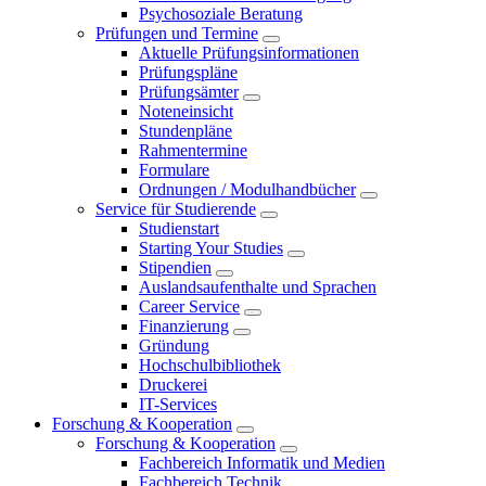
Psychosoziale Beratung
Prüfungen und Termine
Aktuelle Prüfungsinformationen
Prüfungspläne
Prüfungsämter
Noteneinsicht
Stundenpläne
Rahmentermine
Formulare
Ordnungen / Modulhandbücher
Service für Studierende
Studienstart
Starting Your Studies
Stipendien
Auslandsaufenthalte und Sprachen
Career Service
Finanzierung
Gründung
Hochschulbibliothek
Druckerei
IT-Services
Forschung & Kooperation
Forschung & Kooperation
Fachbereich Informatik und Medien
Fachbereich Technik