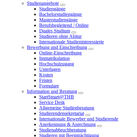
Studienangebote
Studiengänge
Bachelorstudiengänge
Masterstudiengänge
Berufsbegleitend / Online
Duales Studium
Studieren ohne Abitur
Internationale Studieninteressierte
Bewerbung und Einschreibung
Online-Einschreibung
Immatrikulation
Hochschulzugang
Unterlagen
Kosten
Fristen
Formulare
Information und Beratung
StartSmart@THB
Service Desk
Allgemeine Studienberatung
Studierendensekretariat
Internationale Bewerber und Studierende
Anerkennung & Anrechnung
Studienabbruchberatung
Studieren mit Beeinträchtigung