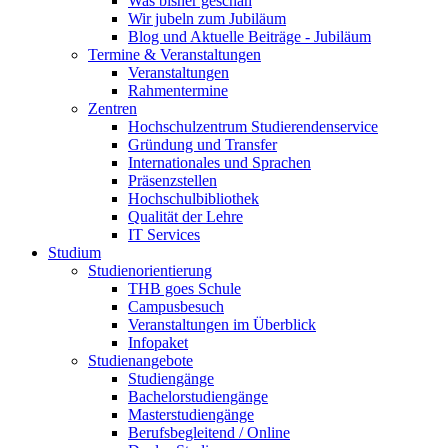
Was bisher geschah
Wir jubeln zum Jubiläum
Blog und Aktuelle Beiträge - Jubiläum
Termine & Veranstaltungen
Veranstaltungen
Rahmentermine
Zentren
Hochschulzentrum Studierendenservice
Gründung und Transfer
Internationales und Sprachen
Präsenzstellen
Hochschulbibliothek
Qualität der Lehre
IT Services
Studium
Studienorientierung
THB goes Schule
Campusbesuch
Veranstaltungen im Überblick
Infopaket
Studienangebote
Studiengänge
Bachelorstudiengänge
Masterstudiengänge
Berufsbegleitend / Online