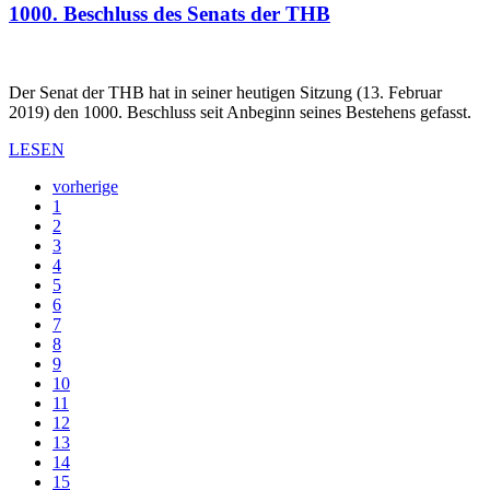
1000. Beschluss des Senats der THB
Der Senat der THB hat in seiner heutigen Sitzung (13. Februar
2019) den 1000. Beschluss seit Anbeginn seines Bestehens gefasst.
LESEN
vorherige
1
2
3
4
5
6
7
8
9
10
11
12
13
14
15