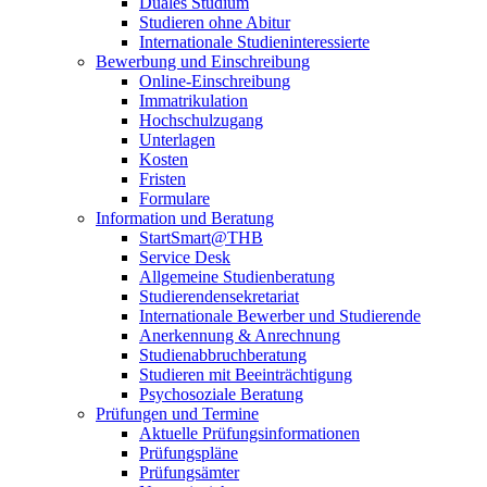
Duales Studium
Studieren ohne Abitur
Internationale Studieninteressierte
Bewerbung und Einschreibung
Online-Einschreibung
Immatrikulation
Hochschulzugang
Unterlagen
Kosten
Fristen
Formulare
Information und Beratung
StartSmart@THB
Service Desk
Allgemeine Studienberatung
Studierendensekretariat
Internationale Bewerber und Studierende
Anerkennung & Anrechnung
Studienabbruchberatung
Studieren mit Beeinträchtigung
Psychosoziale Beratung
Prüfungen und Termine
Aktuelle Prüfungsinformationen
Prüfungspläne
Prüfungsämter