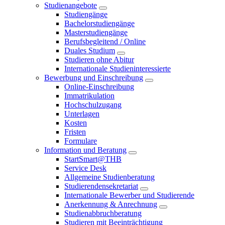
Studienangebote
Studiengänge
Bachelorstudiengänge
Masterstudiengänge
Berufsbegleitend / Online
Duales Studium
Studieren ohne Abitur
Internationale Studieninteressierte
Bewerbung und Einschreibung
Online-Einschreibung
Immatrikulation
Hochschulzugang
Unterlagen
Kosten
Fristen
Formulare
Information und Beratung
StartSmart@THB
Service Desk
Allgemeine Studienberatung
Studierendensekretariat
Internationale Bewerber und Studierende
Anerkennung & Anrechnung
Studienabbruchberatung
Studieren mit Beeinträchtigung