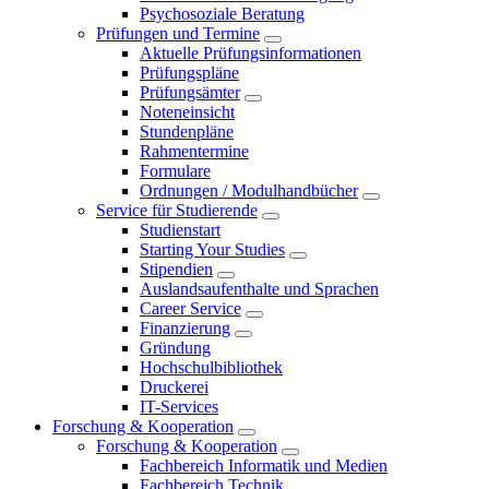
Psychosoziale Beratung
Prüfungen und Termine
Aktuelle Prüfungsinformationen
Prüfungspläne
Prüfungsämter
Noteneinsicht
Stundenpläne
Rahmentermine
Formulare
Ordnungen / Modulhandbücher
Service für Studierende
Studienstart
Starting Your Studies
Stipendien
Auslandsaufenthalte und Sprachen
Career Service
Finanzierung
Gründung
Hochschulbibliothek
Druckerei
IT-Services
Forschung & Kooperation
Forschung & Kooperation
Fachbereich Informatik und Medien
Fachbereich Technik