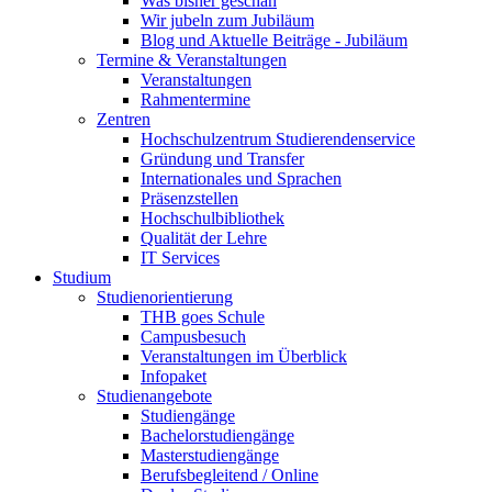
Was bisher geschah
Wir jubeln zum Jubiläum
Blog und Aktuelle Beiträge - Jubiläum
Termine & Veranstaltungen
Veranstaltungen
Rahmentermine
Zentren
Hochschulzentrum Studierendenservice
Gründung und Transfer
Internationales und Sprachen
Präsenzstellen
Hochschulbibliothek
Qualität der Lehre
IT Services
Studium
Studienorientierung
THB goes Schule
Campusbesuch
Veranstaltungen im Überblick
Infopaket
Studienangebote
Studiengänge
Bachelorstudiengänge
Masterstudiengänge
Berufsbegleitend / Online