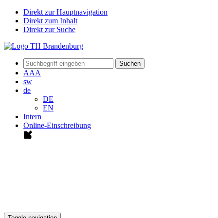
Direkt zur Hauptnavigation
Direkt zum Inhalt
Direkt zur Suche
Suchen
A
A
A
sw
de
DE
EN
Intern
Online-Einschreibung
Toggle navigation