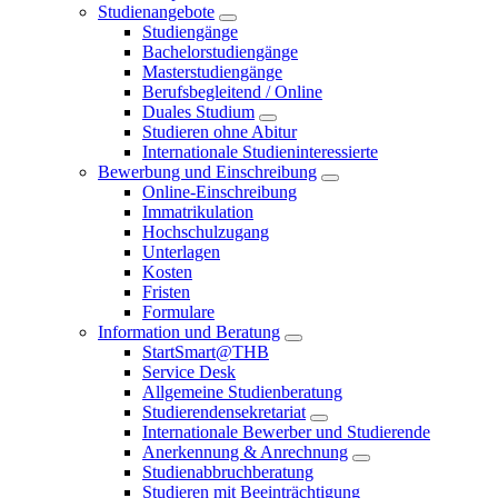
Studienangebote
Studiengänge
Bachelorstudiengänge
Masterstudiengänge
Berufsbegleitend / Online
Duales Studium
Studieren ohne Abitur
Internationale Studieninteressierte
Bewerbung und Einschreibung
Online-Einschreibung
Immatrikulation
Hochschulzugang
Unterlagen
Kosten
Fristen
Formulare
Information und Beratung
StartSmart@THB
Service Desk
Allgemeine Studienberatung
Studierendensekretariat
Internationale Bewerber und Studierende
Anerkennung & Anrechnung
Studienabbruchberatung
Studieren mit Beeinträchtigung