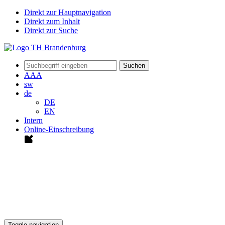
Direkt zur Hauptnavigation
Direkt zum Inhalt
Direkt zur Suche
Suchen
A
A
A
sw
de
DE
EN
Intern
Online-Einschreibung
Toggle navigation