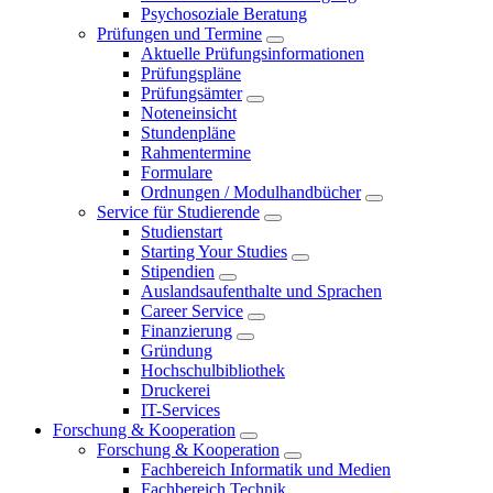
Psychosoziale Beratung
Prüfungen und Termine
Aktuelle Prüfungsinformationen
Prüfungspläne
Prüfungsämter
Noteneinsicht
Stundenpläne
Rahmentermine
Formulare
Ordnungen / Modulhandbücher
Service für Studierende
Studienstart
Starting Your Studies
Stipendien
Auslandsaufenthalte und Sprachen
Career Service
Finanzierung
Gründung
Hochschulbibliothek
Druckerei
IT-Services
Forschung & Kooperation
Forschung & Kooperation
Fachbereich Informatik und Medien
Fachbereich Technik