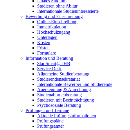
Duales Studium
Studieren ohne Abitur
Internationale Studieninteressierte
Bewerbung und Einschreibung
Online-Einschreibung
Immatrikulation
Hochschulzugang
Unterlagen
Kosten
Fristen
Formulare
Information und Beratung
StartSmart@THB
Service Desk
Allgemeine Studienberatung
Studierendensekretariat
Internationale Bewerber und Studierende
Anerkennung & Anrechnung
Studienabbruchberatung
Studieren mit Beeinträchtigung
Psychosoziale Beratung
Prüfungen und Termine
Aktuelle Prüfungsinformationen
Prüfungspläne
Prüfungsämter