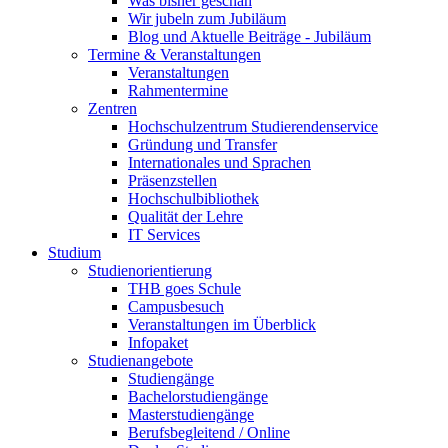
Was bisher geschah
Wir jubeln zum Jubiläum
Blog und Aktuelle Beiträge - Jubiläum
Termine & Veranstaltungen
Veranstaltungen
Rahmentermine
Zentren
Hochschulzentrum Studierendenservice
Gründung und Transfer
Internationales und Sprachen
Präsenzstellen
Hochschulbibliothek
Qualität der Lehre
IT Services
Studium
Studienorientierung
THB goes Schule
Campusbesuch
Veranstaltungen im Überblick
Infopaket
Studienangebote
Studiengänge
Bachelorstudiengänge
Masterstudiengänge
Berufsbegleitend / Online