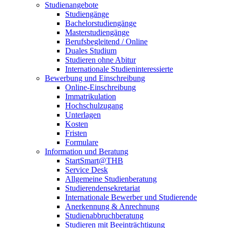
Studienangebote
Studiengänge
Bachelorstudiengänge
Masterstudiengänge
Berufsbegleitend / Online
Duales Studium
Studieren ohne Abitur
Internationale Studieninteressierte
Bewerbung und Einschreibung
Online-Einschreibung
Immatrikulation
Hochschulzugang
Unterlagen
Kosten
Fristen
Formulare
Information und Beratung
StartSmart@THB
Service Desk
Allgemeine Studienberatung
Studierendensekretariat
Internationale Bewerber und Studierende
Anerkennung & Anrechnung
Studienabbruchberatung
Studieren mit Beeinträchtigung