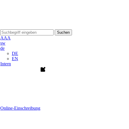
Suchen
A
A
A
sw
de
DE
EN
Intern
Online-Einschreibung