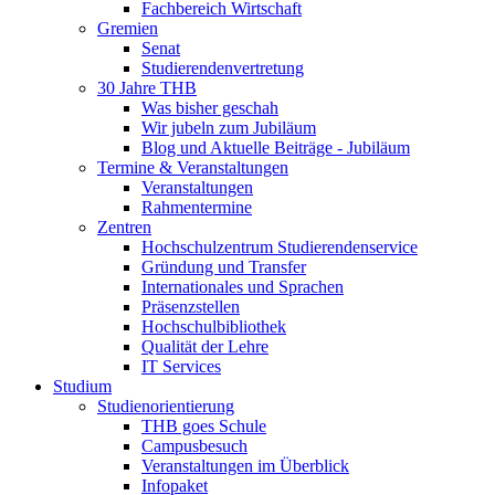
Fachbereich Wirtschaft
Gremien
Senat
Studierendenvertretung
30 Jahre THB
Was bisher geschah
Wir jubeln zum Jubiläum
Blog und Aktuelle Beiträge - Jubiläum
Termine & Veranstaltungen
Veranstaltungen
Rahmentermine
Zentren
Hochschulzentrum Studierendenservice
Gründung und Transfer
Internationales und Sprachen
Präsenzstellen
Hochschulbibliothek
Qualität der Lehre
IT Services
Studium
Studienorientierung
THB goes Schule
Campusbesuch
Veranstaltungen im Überblick
Infopaket