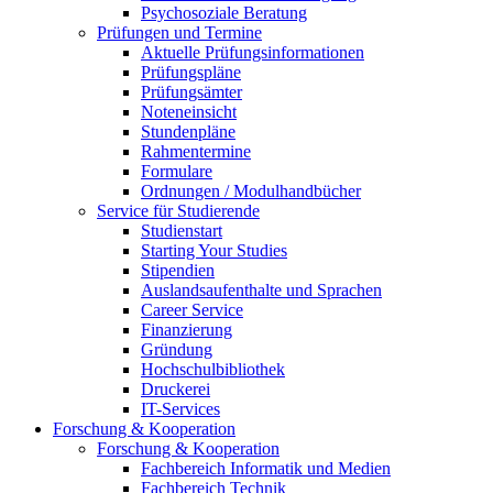
Psychosoziale Beratung
Prüfungen und Termine
Aktuelle Prüfungsinformationen
Prüfungspläne
Prüfungsämter
Noteneinsicht
Stundenpläne
Rahmentermine
Formulare
Ordnungen / Modulhandbücher
Service für Studierende
Studienstart
Starting Your Studies
Stipendien
Auslandsaufenthalte und Sprachen
Career Service
Finanzierung
Gründung
Hochschulbibliothek
Druckerei
IT-Services
Forschung & Kooperation
Forschung & Kooperation
Fachbereich Informatik und Medien
Fachbereich Technik