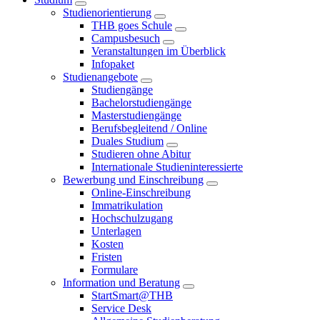
Studienorientierung
THB goes Schule
Campusbesuch
Veranstaltungen im Überblick
Infopaket
Studienangebote
Studiengänge
Bachelorstudiengänge
Masterstudiengänge
Berufsbegleitend / Online
Duales Studium
Studieren ohne Abitur
Internationale Studieninteressierte
Bewerbung und Einschreibung
Online-Einschreibung
Immatrikulation
Hochschulzugang
Unterlagen
Kosten
Fristen
Formulare
Information und Beratung
StartSmart@THB
Service Desk