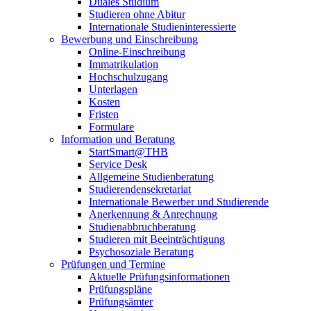
Duales Studium
Studieren ohne Abitur
Internationale Studieninteressierte
Bewerbung und Einschreibung
Online-Einschreibung
Immatrikulation
Hochschulzugang
Unterlagen
Kosten
Fristen
Formulare
Information und Beratung
StartSmart@THB
Service Desk
Allgemeine Studienberatung
Studierendensekretariat
Internationale Bewerber und Studierende
Anerkennung & Anrechnung
Studienabbruchberatung
Studieren mit Beeinträchtigung
Psychosoziale Beratung
Prüfungen und Termine
Aktuelle Prüfungsinformationen
Prüfungspläne
Prüfungsämter