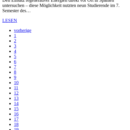
Den Einsatz regenerativer Energien direkt vor Ort in Spanien
untersuchen – diese Möglichkeit nutzten neun Studierende im 7.
Semester des…
LESEN
vorherige
1
2
3
4
5
6
7
8
9
10
11
12
13
14
15
16
17
18
19