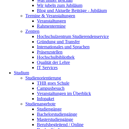
Was bisher geschah
Wir jubeln zum Jubiläum
Blog und Aktuelle Beiträge - Jubiläum
Termine & Veranstaltungen
Veranstaltungen
Rahmentermine
Zentren
Hochschulzentrum Studierendenservice
Gründung und Transfer
Internationales und Sprachen
Präsenzstellen
Hochschulbibliothek
Qualität der Lehre
IT Services
Studium
Studienorientierung
THB goes Schule
Campusbesuch
Veranstaltungen im Überblick
Infopaket
Studienangebote
Studiengänge
Bachelorstudiengänge
Masterstudiengänge
Berufsbegleitend / Online