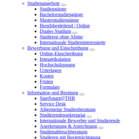
Studienangebote
Studiengänge
Bachelorstudiengänge
Masterstudiengänge
Berufsbegleitend / Online
Duales Studium
Studieren ohne Abitur
Internationale Studieninteressierte
Bewerbung und Einschreibung
Online-Einschreibung
Immatrikulation
Hochschulzugang
Unterlagen
Kosten
Fristen
Formulare
Information und Beratung
StartSmart@THB
Service Desk
Allgemeine Studienberatung
Studierendensekretariat
Internationale Bewerber und Studierende
Anerkennung & Anrechnung
Studienabbruchberatung
Studieren mit Beeinträchtigung