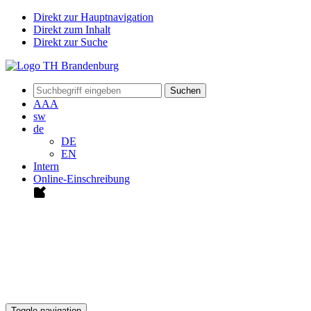
Direkt zur Hauptnavigation
Direkt zum Inhalt
Direkt zur Suche
Suchen
A
A
A
sw
de
DE
EN
Intern
Online-Einschreibung
Toggle navigation