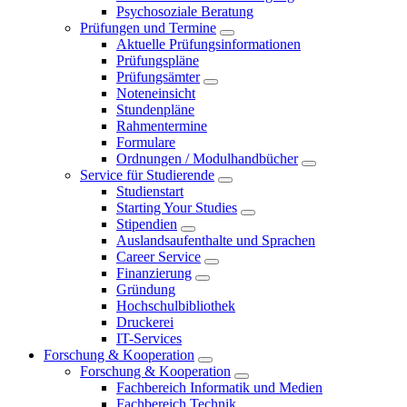
Psychosoziale Beratung
Prüfungen und Termine
Aktuelle Prüfungsinformationen
Prüfungspläne
Prüfungsämter
Noteneinsicht
Stundenpläne
Rahmentermine
Formulare
Ordnungen / Modulhandbücher
Service für Studierende
Studienstart
Starting Your Studies
Stipendien
Auslandsaufenthalte und Sprachen
Career Service
Finanzierung
Gründung
Hochschulbibliothek
Druckerei
IT-Services
Forschung & Kooperation
Forschung & Kooperation
Fachbereich Informatik und Medien
Fachbereich Technik