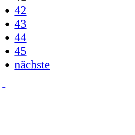
42
43
44
45
nächste