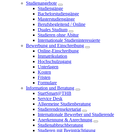
Studienangebote
Studiengänge
Bachelorstudiengänge
Masterstudiengänge
Berufsbegleitend / Online
Duales Studium
Studieren ohne Abitur
Internationale Studieninteressierte
Bewerbung und Einschreibung
Online-Einschreibung
Immatrikulation
Hochschulzugang
Unterlagen
Kosten
Fristen
Formulare
Information und Beratung
StartSmart@THB
Service Desk
Allgemeine Studienberatung
Studierendensekretariat
Internationale Bewerber und Studierende
Anerkennung & Anrechnung
Studienabbruchberatung
Studieren mit Beeinträchtigung