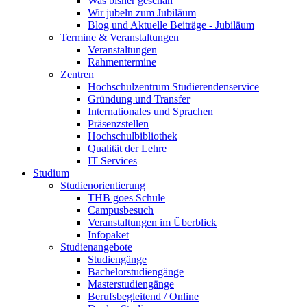
Was bisher geschah
Wir jubeln zum Jubiläum
Blog und Aktuelle Beiträge - Jubiläum
Termine & Veranstaltungen
Veranstaltungen
Rahmentermine
Zentren
Hochschulzentrum Studierendenservice
Gründung und Transfer
Internationales und Sprachen
Präsenzstellen
Hochschulbibliothek
Qualität der Lehre
IT Services
Studium
Studienorientierung
THB goes Schule
Campusbesuch
Veranstaltungen im Überblick
Infopaket
Studienangebote
Studiengänge
Bachelorstudiengänge
Masterstudiengänge
Berufsbegleitend / Online