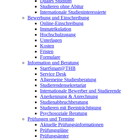
Duales Studium
Studieren ohne Abitur
Internationale Studieninteressierte
Bewerbung und Einschreibung
Online-Einschreibung
Immatrikulation
Hochschulzugang
Unterlagen
Kosten
Fristen
Formulare
Information und Beratung
StartSmart@THB
Service Desk
Allgemeine Studienberatung
Studierendensekretariat
Internationale Bewerber und Studierende
Anerkennung & Anrechnung
Studienabbruchberatung
Studieren mit Beeinträchtigung
Psychosoziale Beratung
Prüfungen und Termine
Aktuelle Prüfungsinformationen
Prüfungspläne
Prüfungsämter