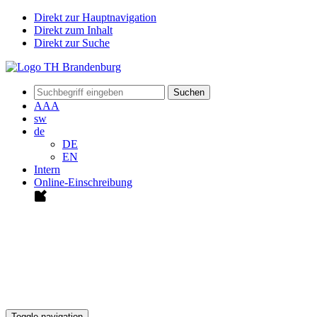
Direkt zur Hauptnavigation
Direkt zum Inhalt
Direkt zur Suche
Suchen
A
A
A
sw
de
DE
EN
Intern
Online-Einschreibung
Toggle navigation