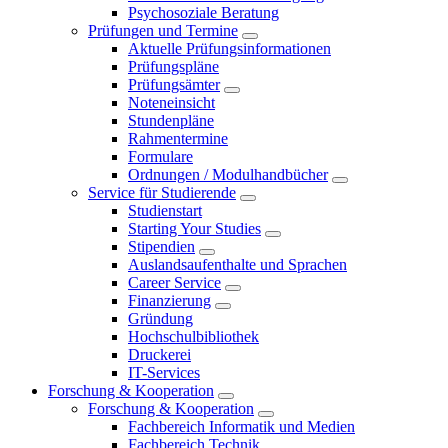
Psychosoziale Beratung
Prüfungen und Termine
Aktuelle Prüfungsinformationen
Prüfungspläne
Prüfungsämter
Noteneinsicht
Stundenpläne
Rahmentermine
Formulare
Ordnungen / Modulhandbücher
Service für Studierende
Studienstart
Starting Your Studies
Stipendien
Auslandsaufenthalte und Sprachen
Career Service
Finanzierung
Gründung
Hochschulbibliothek
Druckerei
IT-Services
Forschung & Kooperation
Forschung & Kooperation
Fachbereich Informatik und Medien
Fachbereich Technik