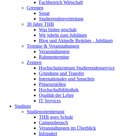
Fachbereich Wirtschaft
Gremien
Senat
Studierendenvertretung
30 Jahre THB
Was bisher geschah
Wir jubeln zum Jubiläum
Blog und Aktuelle Beiträge - Jubiläum
Termine & Veranstaltungen
Veranstaltungen
Rahmentermine
Zentren
Hochschulzentrum Studierendenservice
Gründung und Transfer
Internationales und Sprachen
Präsenzstellen
Hochschulbibliothek
Qualität der Lehre
IT Services
Studium
Studienorientierung
THB goes Schule
Campusbesuch
Veranstaltungen im Überblick
Infopaket