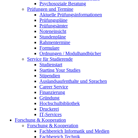
Psychosoziale Beratung
Prüfungen und Termine
Aktuelle Prüfungsinformationen
Prüfungspläne
Prüfungsämter
Noteneinsicht
Stundenpläne
Rahmentermine
Formulare
Ordnungen / Modulhandbücher
Service für Studierende
Studienstart
Starting Your Studies
Stipendien
Auslandsaufenthalte und Sprachen
Career Service
Finanzierung
Gründung
Hochschulbibliothek
Druckerei
IT-Services
Forschung & Kooperation
Forschung & Kooperation
Fachbereich Informatik und Medien
Fachbereich Technik