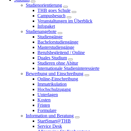
Studienorientierung
THB goes Schule
Campusbesuch
Veranstaltungen im Überblick
Infopaket
Studienangebote
Studiengänge
Bachelorstudiengänge
Masterstudiengänge
Berufsbegleitend / Online
Duales Studium
Studieren ohne Abitur
Internationale Studieninteressierte
Bewerbung und Einschreibung
Online-Einschreibung
Immatrikulation
Hochschulzugang
Unterlagen
Kosten
Fristen
Formulare
Information und Beratung
StartSmart@THB
Service Desk