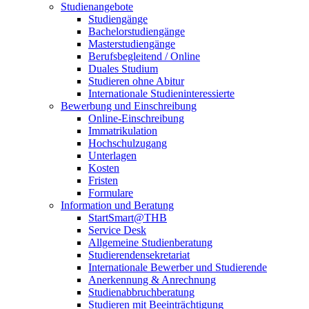
Studienangebote
Studiengänge
Bachelorstudiengänge
Masterstudiengänge
Berufsbegleitend / Online
Duales Studium
Studieren ohne Abitur
Internationale Studieninteressierte
Bewerbung und Einschreibung
Online-Einschreibung
Immatrikulation
Hochschulzugang
Unterlagen
Kosten
Fristen
Formulare
Information und Beratung
StartSmart@THB
Service Desk
Allgemeine Studienberatung
Studierendensekretariat
Internationale Bewerber und Studierende
Anerkennung & Anrechnung
Studienabbruchberatung
Studieren mit Beeinträchtigung