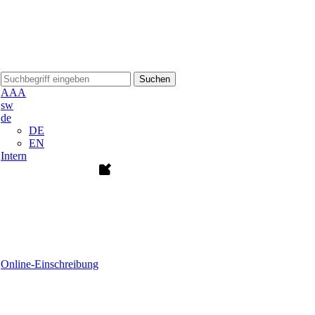
Suchen
A
A
A
sw
de
DE
EN
Intern
Online-Einschreibung