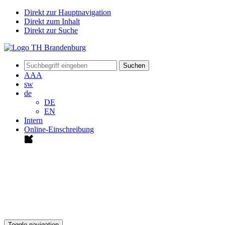
Direkt zur Hauptnavigation
Direkt zum Inhalt
Direkt zur Suche
Suchen
A
A
A
sw
de
DE
EN
Intern
Online-Einschreibung
Toggle navigation