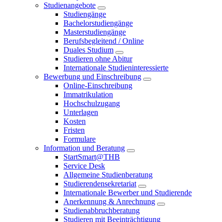
Studienangebote
Studiengänge
Bachelorstudiengänge
Masterstudiengänge
Berufsbegleitend / Online
Duales Studium
Studieren ohne Abitur
Internationale Studieninteressierte
Bewerbung und Einschreibung
Online-Einschreibung
Immatrikulation
Hochschulzugang
Unterlagen
Kosten
Fristen
Formulare
Information und Beratung
StartSmart@THB
Service Desk
Allgemeine Studienberatung
Studierendensekretariat
Internationale Bewerber und Studierende
Anerkennung & Anrechnung
Studienabbruchberatung
Studieren mit Beeinträchtigung