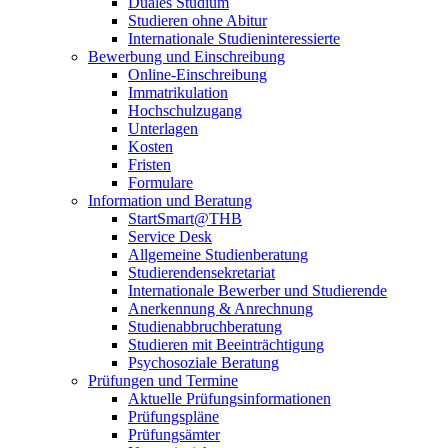
Duales Studium
Studieren ohne Abitur
Internationale Studieninteressierte
Bewerbung und Einschreibung
Online-Einschreibung
Immatrikulation
Hochschulzugang
Unterlagen
Kosten
Fristen
Formulare
Information und Beratung
StartSmart@THB
Service Desk
Allgemeine Studienberatung
Studierendensekretariat
Internationale Bewerber und Studierende
Anerkennung & Anrechnung
Studienabbruchberatung
Studieren mit Beeinträchtigung
Psychosoziale Beratung
Prüfungen und Termine
Aktuelle Prüfungsinformationen
Prüfungspläne
Prüfungsämter