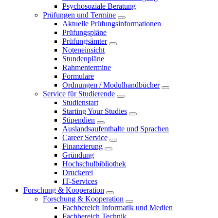
Psychosoziale Beratung
Prüfungen und Termine
Aktuelle Prüfungsinformationen
Prüfungspläne
Prüfungsämter
Noteneinsicht
Stundenpläne
Rahmentermine
Formulare
Ordnungen / Modulhandbücher
Service für Studierende
Studienstart
Starting Your Studies
Stipendien
Auslandsaufenthalte und Sprachen
Career Service
Finanzierung
Gründung
Hochschulbibliothek
Druckerei
IT-Services
Forschung & Kooperation
Forschung & Kooperation
Fachbereich Informatik und Medien
Fachbereich Technik