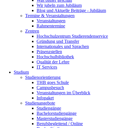
Was bisher geschah
Wir jubeln zum Jubiläum
Blog und Aktuelle Beiträge - Jubiläum
Termine & Veranstaltungen
Veranstaltungen
Rahmentermine
Zentren
Hochschulzentrum Studierendenservice
Gründung und Transfer
Internationales und Sprachen
Präsenzstellen
Hochschulbibliothek
Qualität der Lehre
IT Services
Studium
Studienorientierung
THB goes Schule
Campusbesuch
Veranstaltungen im Überblick
Infopaket
Studienangebote
Studiengänge
Bachelorstudiengänge
Masterstudiengänge
Berufsbegleitend / Online