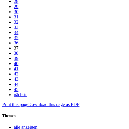
28
29
30
31
32
33
34
35
36
37
38
39
40
41
42
43
44
45
nächste
Print this page
Download this page as PDF
Themen
alle anzeigen