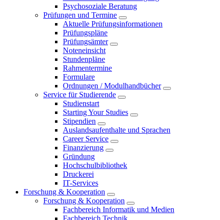
Psychosoziale Beratung
Prüfungen und Termine
Aktuelle Prüfungsinformationen
Prüfungspläne
Prüfungsämter
Noteneinsicht
Stundenpläne
Rahmentermine
Formulare
Ordnungen / Modulhandbücher
Service für Studierende
Studienstart
Starting Your Studies
Stipendien
Auslandsaufenthalte und Sprachen
Career Service
Finanzierung
Gründung
Hochschulbibliothek
Druckerei
IT-Services
Forschung & Kooperation
Forschung & Kooperation
Fachbereich Informatik und Medien
Fachbereich Technik