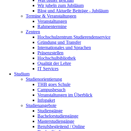
Was bisher geschah
Wir jubeln zum Jubiläum
Blog und Aktuelle Beiträge - Jubiläum
Termine & Veranstaltungen
Veranstaltungen
Rahmentermine
Zentren
Hochschulzentrum Studierendenservice
Gründung und Transfer
Internationales und Sprachen
Präsenzstellen
Hochschulbibliothek
Qualität der Lehre
IT Services
Studium
Studienorientierung
THB goes Schule
Campusbesuch
Veranstaltungen im Überblick
Infopaket
Studienangebote
Studiengänge
Bachelorstudiengänge
Masterstudiengänge
Berufsbegleitend / Online