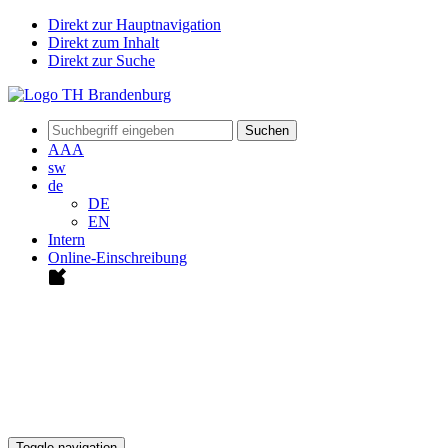
Direkt zur Hauptnavigation
Direkt zum Inhalt
Direkt zur Suche
Suchen
A
A
A
sw
de
DE
EN
Intern
Online-Einschreibung
Toggle navigation