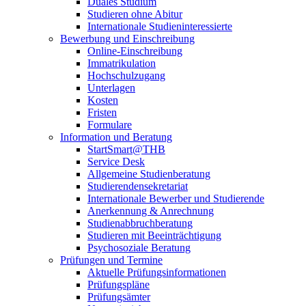
Duales Studium
Studieren ohne Abitur
Internationale Studieninteressierte
Bewerbung und Einschreibung
Online-Einschreibung
Immatrikulation
Hochschulzugang
Unterlagen
Kosten
Fristen
Formulare
Information und Beratung
StartSmart@THB
Service Desk
Allgemeine Studienberatung
Studierendensekretariat
Internationale Bewerber und Studierende
Anerkennung & Anrechnung
Studienabbruchberatung
Studieren mit Beeinträchtigung
Psychosoziale Beratung
Prüfungen und Termine
Aktuelle Prüfungsinformationen
Prüfungspläne
Prüfungsämter