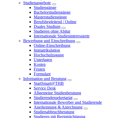
Studienangebote
Studiengänge
Bachelorstudiengänge
Masterstudiengänge
Berufsbegleitend / Online
Duales Studium
Studieren ohne Abitur
Internationale Studieninteressierte
Bewerbung und Einschreibung
Online-Einschreibung
Immatrikulation
Hochschulzugang
Unterlagen
Kosten
Fristen
Formulare
Information und Beratung
StartSmart@THB
Service Desk
Allgemeine Studienberatung
Studierendensekretariat
Internationale Bewerber und Studierende
Anerkennung & Anrechnung
Studienabbruchberatung
Studieren mit Beeinträchtigung