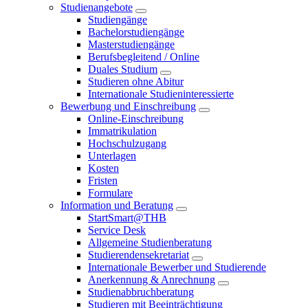
Studienangebote
Studiengänge
Bachelorstudiengänge
Masterstudiengänge
Berufsbegleitend / Online
Duales Studium
Studieren ohne Abitur
Internationale Studieninteressierte
Bewerbung und Einschreibung
Online-Einschreibung
Immatrikulation
Hochschulzugang
Unterlagen
Kosten
Fristen
Formulare
Information und Beratung
StartSmart@THB
Service Desk
Allgemeine Studienberatung
Studierendensekretariat
Internationale Bewerber und Studierende
Anerkennung & Anrechnung
Studienabbruchberatung
Studieren mit Beeinträchtigung