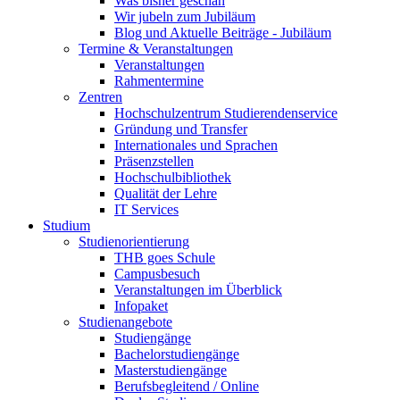
Was bisher geschah
Wir jubeln zum Jubiläum
Blog und Aktuelle Beiträge - Jubiläum
Termine & Veranstaltungen
Veranstaltungen
Rahmentermine
Zentren
Hochschulzentrum Studierendenservice
Gründung und Transfer
Internationales und Sprachen
Präsenzstellen
Hochschulbibliothek
Qualität der Lehre
IT Services
Studium
Studienorientierung
THB goes Schule
Campusbesuch
Veranstaltungen im Überblick
Infopaket
Studienangebote
Studiengänge
Bachelorstudiengänge
Masterstudiengänge
Berufsbegleitend / Online