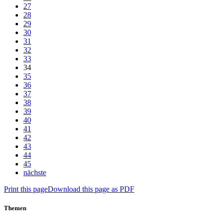
27
28
29
30
31
32
33
34
35
36
37
38
39
40
41
42
43
44
45
nächste
Print this page
Download this page as PDF
Themen