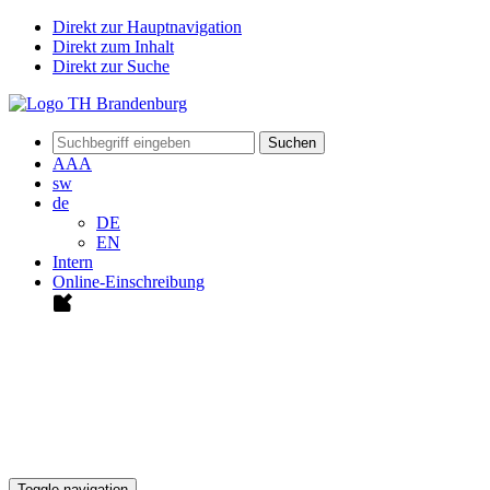
Direkt zur Hauptnavigation
Direkt zum Inhalt
Direkt zur Suche
Suchen
A
A
A
sw
de
DE
EN
Intern
Online-Einschreibung
Toggle navigation