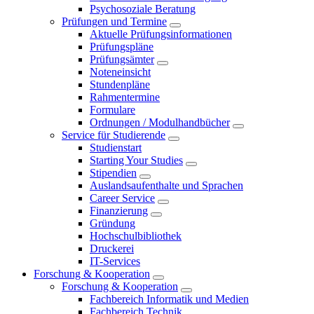
Psychosoziale Beratung
Prüfungen und Termine
Aktuelle Prüfungsinformationen
Prüfungspläne
Prüfungsämter
Noteneinsicht
Stundenpläne
Rahmentermine
Formulare
Ordnungen / Modulhandbücher
Service für Studierende
Studienstart
Starting Your Studies
Stipendien
Auslandsaufenthalte und Sprachen
Career Service
Finanzierung
Gründung
Hochschulbibliothek
Druckerei
IT-Services
Forschung & Kooperation
Forschung & Kooperation
Fachbereich Informatik und Medien
Fachbereich Technik