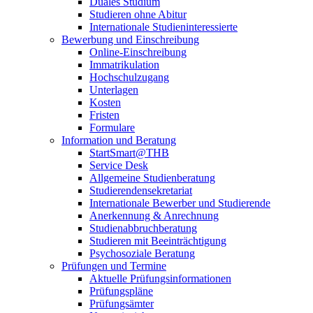
Duales Studium
Studieren ohne Abitur
Internationale Studieninteressierte
Bewerbung und Einschreibung
Online-Einschreibung
Immatrikulation
Hochschulzugang
Unterlagen
Kosten
Fristen
Formulare
Information und Beratung
StartSmart@THB
Service Desk
Allgemeine Studienberatung
Studierendensekretariat
Internationale Bewerber und Studierende
Anerkennung & Anrechnung
Studienabbruchberatung
Studieren mit Beeinträchtigung
Psychosoziale Beratung
Prüfungen und Termine
Aktuelle Prüfungsinformationen
Prüfungspläne
Prüfungsämter