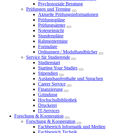
Psychosoziale Beratung
Prüfungen und Termine
Aktuelle Prüfungsinformationen
Prüfungspläne
Prüfungsämter
Noteneinsicht
Stundenpläne
Rahmentermine
Formulare
Ordnungen / Modulhandbücher
Service für Studierende
Studienstart
Starting Your Studies
Stipendien
Auslandsaufenthalte und Sprachen
Career Service
Finanzierung
Gründung
Hochschulbibliothek
Druckerei
IT-Services
Forschung & Kooperation
Forschung & Kooperation
Fachbereich Informatik und Medien
Fachbereich Technik