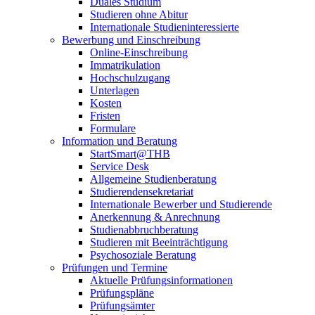
Duales Studium
Studieren ohne Abitur
Internationale Studieninteressierte
Bewerbung und Einschreibung
Online-Einschreibung
Immatrikulation
Hochschulzugang
Unterlagen
Kosten
Fristen
Formulare
Information und Beratung
StartSmart@THB
Service Desk
Allgemeine Studienberatung
Studierendensekretariat
Internationale Bewerber und Studierende
Anerkennung & Anrechnung
Studienabbruchberatung
Studieren mit Beeinträchtigung
Psychosoziale Beratung
Prüfungen und Termine
Aktuelle Prüfungsinformationen
Prüfungspläne
Prüfungsämter