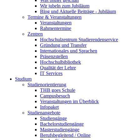
Was bisher geschah
Wir jubeln zum Jubiläum
Blog und Aktuelle Beiträge - Jubiläum
Termine & Veranstaltungen
Veranstaltungen
Rahmentermine
Zentren
Hochschulzentrum Studierendenservice
Gründung und Transfer
Internationales und Sprachen
Präsenzstellen
Hochschulbibliothek
Qualität der Lehre
IT Services
Studium
Studienorientierung
THB goes Schule
Campusbesuch
Veranstaltungen im Überblick
Infopaket
Studienangebote
Studiengänge
Bachelorstudiengänge
Masterstudiengänge
Berufsbegleitend / Online