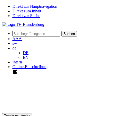
Direkt zur Hauptnavigation
Direkt zum Inhalt
Direkt zur Suche
Suchen
A
A
A
sw
de
DE
EN
Intern
Online-Einschreibung
Toggle navigation