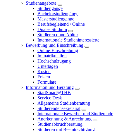
Studienangebote
Studiengänge
Bachelorstudiengänge
Masterstudiengänge
Berufsbegleitend / Online
Duales Studium
Studieren ohne Abitur
Internationale Studieninteressierte
Bewerbung und Einschreibung
Online-Einschreibung
Immatrikulation
Hochschulzugang
Unterlagen
Kosten
Fristen
Formulare
Information und Beratung
StartSmart@THB
Service Desk
Allgemeine Studienberatung
Studierendensekretariat
Internationale Bewerber und Studierende
Anerkennung & Anrechnung
Studienabbruchberatung
Studieren mit Beeinträchtigung