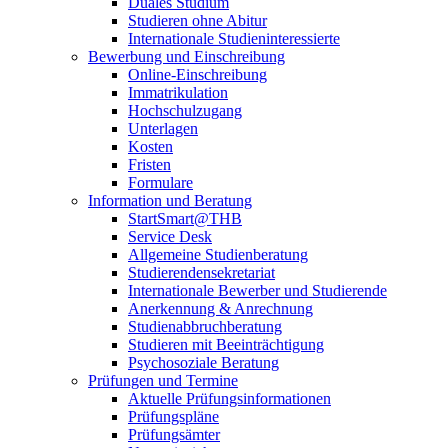
Duales Studium
Studieren ohne Abitur
Internationale Studieninteressierte
Bewerbung und Einschreibung
Online-Einschreibung
Immatrikulation
Hochschulzugang
Unterlagen
Kosten
Fristen
Formulare
Information und Beratung
StartSmart@THB
Service Desk
Allgemeine Studienberatung
Studierendensekretariat
Internationale Bewerber und Studierende
Anerkennung & Anrechnung
Studienabbruchberatung
Studieren mit Beeinträchtigung
Psychosoziale Beratung
Prüfungen und Termine
Aktuelle Prüfungsinformationen
Prüfungspläne
Prüfungsämter