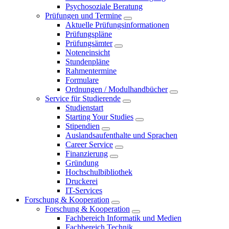
Psychosoziale Beratung
Prüfungen und Termine
Aktuelle Prüfungsinformationen
Prüfungspläne
Prüfungsämter
Noteneinsicht
Stundenpläne
Rahmentermine
Formulare
Ordnungen / Modulhandbücher
Service für Studierende
Studienstart
Starting Your Studies
Stipendien
Auslandsaufenthalte und Sprachen
Career Service
Finanzierung
Gründung
Hochschulbibliothek
Druckerei
IT-Services
Forschung & Kooperation
Forschung & Kooperation
Fachbereich Informatik und Medien
Fachbereich Technik