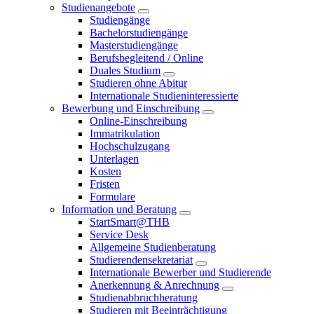
Studienangebote
Studiengänge
Bachelorstudiengänge
Masterstudiengänge
Berufsbegleitend / Online
Duales Studium
Studieren ohne Abitur
Internationale Studieninteressierte
Bewerbung und Einschreibung
Online-Einschreibung
Immatrikulation
Hochschulzugang
Unterlagen
Kosten
Fristen
Formulare
Information und Beratung
StartSmart@THB
Service Desk
Allgemeine Studienberatung
Studierendensekretariat
Internationale Bewerber und Studierende
Anerkennung & Anrechnung
Studienabbruchberatung
Studieren mit Beeinträchtigung