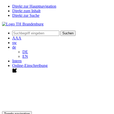
Direkt zur Hauptnavigation
Direkt zum Inhalt
Direkt zur Suche
Suchen
A
A
A
sw
de
DE
EN
Intern
Online-Einschreibung
Toggle navigation