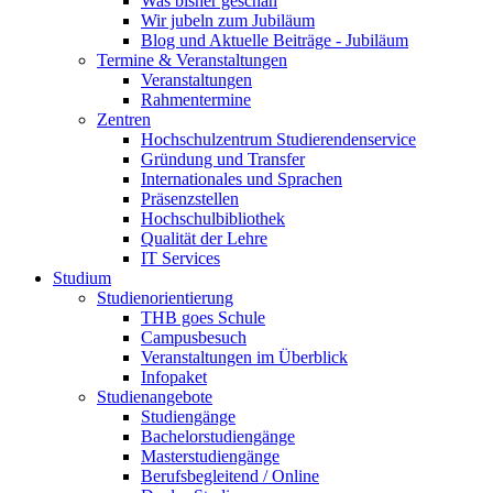
Was bisher geschah
Wir jubeln zum Jubiläum
Blog und Aktuelle Beiträge - Jubiläum
Termine & Veranstaltungen
Veranstaltungen
Rahmentermine
Zentren
Hochschulzentrum Studierendenservice
Gründung und Transfer
Internationales und Sprachen
Präsenzstellen
Hochschulbibliothek
Qualität der Lehre
IT Services
Studium
Studienorientierung
THB goes Schule
Campusbesuch
Veranstaltungen im Überblick
Infopaket
Studienangebote
Studiengänge
Bachelorstudiengänge
Masterstudiengänge
Berufsbegleitend / Online