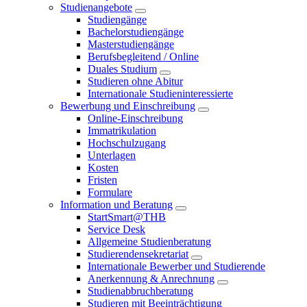
Studienangebote
Studiengänge
Bachelorstudiengänge
Masterstudiengänge
Berufsbegleitend / Online
Duales Studium
Studieren ohne Abitur
Internationale Studieninteressierte
Bewerbung und Einschreibung
Online-Einschreibung
Immatrikulation
Hochschulzugang
Unterlagen
Kosten
Fristen
Formulare
Information und Beratung
StartSmart@THB
Service Desk
Allgemeine Studienberatung
Studierendensekretariat
Internationale Bewerber und Studierende
Anerkennung & Anrechnung
Studienabbruchberatung
Studieren mit Beeinträchtigung