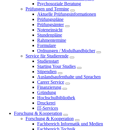
Psychosoziale Beratung
Prüfungen und Termine
Aktuelle Prüfungsinformationen
Prüfungspläne
Prüfungsämter
Noteneinsicht
Stundenpläne
Rahmentermine
Formulare
Ordnungen / Modulhandbücher
Service für Studierende
Studienstart
Starting Your Studies
Stipendien
Auslandsaufenthalte und Sprachen
Career Service
Finanzierung
Gründung
Hochschulbibliothek
Druckerei
IT-Services
Forschung & Kooperation
Forschung & Kooperation
Fachbereich Informatik und Medien
Fachbereich Technik