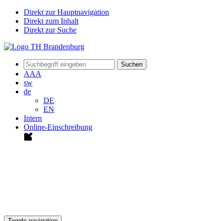
Direkt zur Hauptnavigation
Direkt zum Inhalt
Direkt zur Suche
Suchen
A
A
A
sw
de
DE
EN
Intern
Online-Einschreibung
Toggle navigation