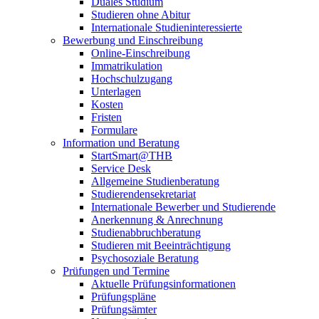
Duales Studium
Studieren ohne Abitur
Internationale Studieninteressierte
Bewerbung und Einschreibung
Online-Einschreibung
Immatrikulation
Hochschulzugang
Unterlagen
Kosten
Fristen
Formulare
Information und Beratung
StartSmart@THB
Service Desk
Allgemeine Studienberatung
Studierendensekretariat
Internationale Bewerber und Studierende
Anerkennung & Anrechnung
Studienabbruchberatung
Studieren mit Beeinträchtigung
Psychosoziale Beratung
Prüfungen und Termine
Aktuelle Prüfungsinformationen
Prüfungspläne
Prüfungsämter