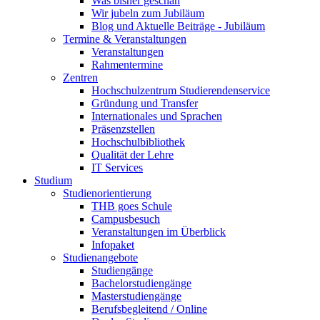
Was bisher geschah
Wir jubeln zum Jubiläum
Blog und Aktuelle Beiträge - Jubiläum
Termine & Veranstaltungen
Veranstaltungen
Rahmentermine
Zentren
Hochschulzentrum Studierendenservice
Gründung und Transfer
Internationales und Sprachen
Präsenzstellen
Hochschulbibliothek
Qualität der Lehre
IT Services
Studium
Studienorientierung
THB goes Schule
Campusbesuch
Veranstaltungen im Überblick
Infopaket
Studienangebote
Studiengänge
Bachelorstudiengänge
Masterstudiengänge
Berufsbegleitend / Online