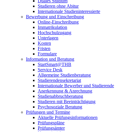
Duales Studium
Studieren ohne Abitur
Internationale Studieninteressierte
Bewerbung und Einschreibung
Online-Einschreibung
Immatrikulation
Hochschulzugang
Unterlagen
Kosten
Fristen
Formulare
Information und Beratung
StartSmart@THB
Service Desk
Allgemeine Studienberatung
Studierendensekretariat
Internationale Bewerber und Studierende
Anerkennung & Anrechnung
Studienabbruchberatung
Studieren mit Beeinträchtigung
Psychosoziale Beratung
Prüfungen und Termine
Aktuelle Prüfungsinformationen
Prüfungspläne
Prüfungsämter