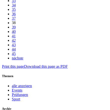
33
34
35
36
37
38
39
40
41
42
43
44
45
nächste
Print this page
Download this page as PDF
Themen
alle anzeigen
Events
Prüfungen
Sport
Archiv