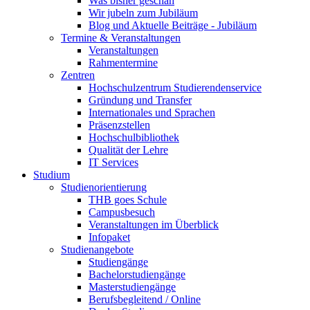
Was bisher geschah
Wir jubeln zum Jubiläum
Blog und Aktuelle Beiträge - Jubiläum
Termine & Veranstaltungen
Veranstaltungen
Rahmentermine
Zentren
Hochschulzentrum Studierendenservice
Gründung und Transfer
Internationales und Sprachen
Präsenzstellen
Hochschulbibliothek
Qualität der Lehre
IT Services
Studium
Studienorientierung
THB goes Schule
Campusbesuch
Veranstaltungen im Überblick
Infopaket
Studienangebote
Studiengänge
Bachelorstudiengänge
Masterstudiengänge
Berufsbegleitend / Online