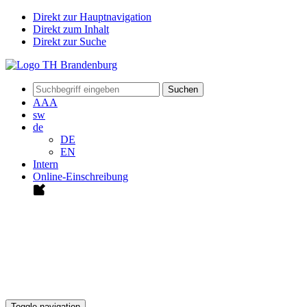
Direkt zur Hauptnavigation
Direkt zum Inhalt
Direkt zur Suche
Suchen
A
A
A
sw
de
DE
EN
Intern
Online-Einschreibung
Toggle navigation