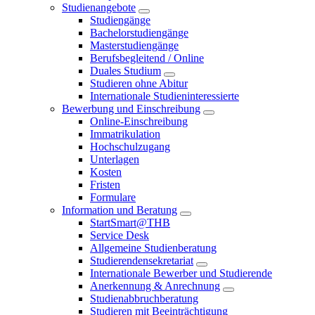
Studienangebote
Studiengänge
Bachelorstudiengänge
Masterstudiengänge
Berufsbegleitend / Online
Duales Studium
Studieren ohne Abitur
Internationale Studieninteressierte
Bewerbung und Einschreibung
Online-Einschreibung
Immatrikulation
Hochschulzugang
Unterlagen
Kosten
Fristen
Formulare
Information und Beratung
StartSmart@THB
Service Desk
Allgemeine Studienberatung
Studierendensekretariat
Internationale Bewerber und Studierende
Anerkennung & Anrechnung
Studienabbruchberatung
Studieren mit Beeinträchtigung