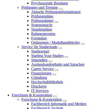
Psychosoziale Beratung
Prüfungen und Termine
Aktuelle Prüfungsinformationen
Prüfungspläne
Prüfungsämter
Noteneinsicht
Stundenpläne
Rahmentermine
Formulare
Ordnungen / Modulhandbücher
Service für Studierende
Studienstart
Starting Your Studies
Stipendien
Auslandsaufenthalte und Sprachen
Career Service
Finanzierung
Gründung
Hochschulbibliothek
Druckerei
IT-Services
Forschung & Kooperation
Forschung & Kooperation
Fachbereich Informatik und Medien
Fachbereich Technik