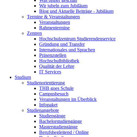
Was bisher geschah
Wir jubeln zum Jubiläum
Blog und Aktuelle Beiträge - Jubiläum
Termine & Veranstaltungen
Veranstaltungen
Rahmentermine
Zentren
Hochschulzentrum Studierendenservice
Gründung und Transfer
Internationales und Sprachen
Präsenzstellen
Hochschulbibliothek
Qualität der Lehre
IT Services
Studium
Studienorientierung
THB goes Schule
Campusbesuch
Veranstaltungen im Überblick
Infopaket
Studienangebote
Studiengänge
Bachelorstudiengänge
Masterstudiengänge
Berufsbegleitend / Online