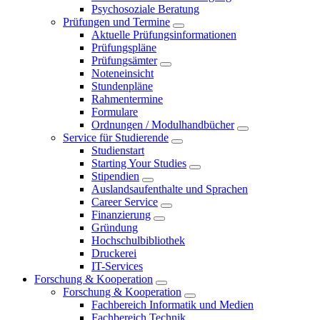
Psychosoziale Beratung
Prüfungen und Termine
Aktuelle Prüfungsinformationen
Prüfungspläne
Prüfungsämter
Noteneinsicht
Stundenpläne
Rahmentermine
Formulare
Ordnungen / Modulhandbücher
Service für Studierende
Studienstart
Starting Your Studies
Stipendien
Auslandsaufenthalte und Sprachen
Career Service
Finanzierung
Gründung
Hochschulbibliothek
Druckerei
IT-Services
Forschung & Kooperation
Forschung & Kooperation
Fachbereich Informatik und Medien
Fachbereich Technik