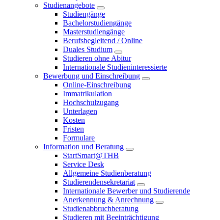
Studienangebote
Studiengänge
Bachelorstudiengänge
Masterstudiengänge
Berufsbegleitend / Online
Duales Studium
Studieren ohne Abitur
Internationale Studieninteressierte
Bewerbung und Einschreibung
Online-Einschreibung
Immatrikulation
Hochschulzugang
Unterlagen
Kosten
Fristen
Formulare
Information und Beratung
StartSmart@THB
Service Desk
Allgemeine Studienberatung
Studierendensekretariat
Internationale Bewerber und Studierende
Anerkennung & Anrechnung
Studienabbruchberatung
Studieren mit Beeinträchtigung