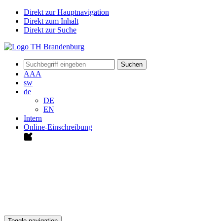
Direkt zur Hauptnavigation
Direkt zum Inhalt
Direkt zur Suche
Suchen
A
A
A
sw
de
DE
EN
Intern
Online-Einschreibung
Toggle navigation