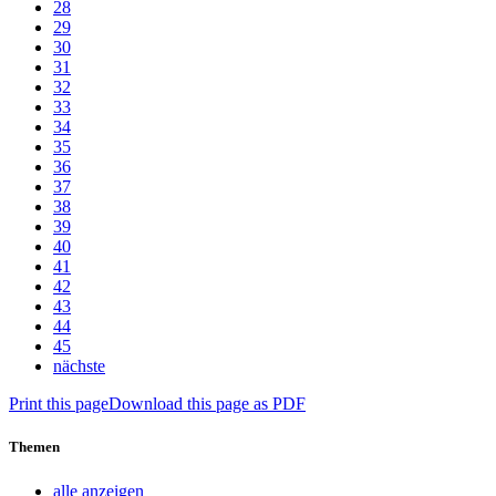
28
29
30
31
32
33
34
35
36
37
38
39
40
41
42
43
44
45
nächste
Print this page
Download this page as PDF
Themen
alle anzeigen