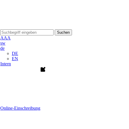
Suchen
A
A
A
sw
de
DE
EN
Intern
Online-Einschreibung