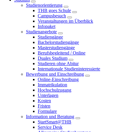
Studienorientierung
THB goes Schule
Campusbesuch
Veranstaltungen im Überblick
Infopaket
Studienangebote
Studiengänge
Bachelorstudiengänge
Masterstudiengänge
Berufsbegleitend / Online
Duales Studium
Studieren ohne Abitur
Internationale Studieninteressierte
Bewerbung und Einschreibung
Online-Einschreibung
Immatrikulation
Hochschulzugang
Unterlagen
Kosten
Fristen
Formulare
Information und Beratung
StartSmart@THB
Service Desk