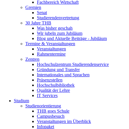
Fachbereich Wirtschaft
Gremien
Senat
Studierendenvertretung
30 Jahre THB
Was bisher geschah
Wir jubeln zum Jubiläum
Blog und Aktuelle Beiträge - Jubiläum
Termine & Veranstaltungen
Veranstaltungen
Rahmentermine
Zentren
Hochschulzentrum Studierendenservice
Gründung und Transfer
Internationales und Sprachen
Präsenzstellen
Hochschulbibliothek
Qualität der Lehre
IT Services
Studium
Studienorientierung
THB goes Schule
Campusbesuch
Veranstaltungen im Überblick
Infopaket