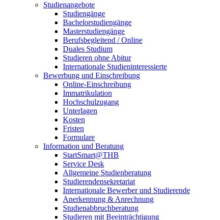
Studienangebote
Studiengänge
Bachelorstudiengänge
Masterstudiengänge
Berufsbegleitend / Online
Duales Studium
Studieren ohne Abitur
Internationale Studieninteressierte
Bewerbung und Einschreibung
Online-Einschreibung
Immatrikulation
Hochschulzugang
Unterlagen
Kosten
Fristen
Formulare
Information und Beratung
StartSmart@THB
Service Desk
Allgemeine Studienberatung
Studierendensekretariat
Internationale Bewerber und Studierende
Anerkennung & Anrechnung
Studienabbruchberatung
Studieren mit Beeinträchtigung