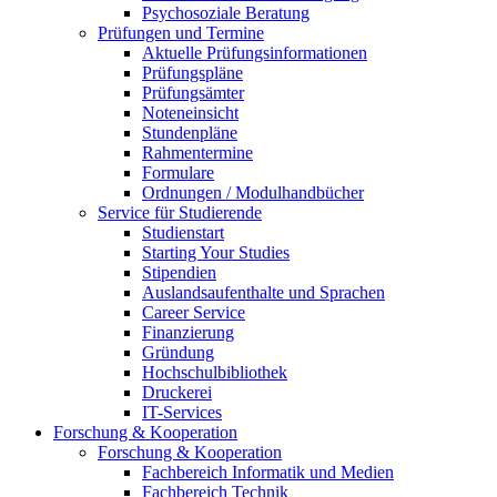
Psychosoziale Beratung
Prüfungen und Termine
Aktuelle Prüfungsinformationen
Prüfungspläne
Prüfungsämter
Noteneinsicht
Stundenpläne
Rahmentermine
Formulare
Ordnungen / Modulhandbücher
Service für Studierende
Studienstart
Starting Your Studies
Stipendien
Auslandsaufenthalte und Sprachen
Career Service
Finanzierung
Gründung
Hochschulbibliothek
Druckerei
IT-Services
Forschung & Kooperation
Forschung & Kooperation
Fachbereich Informatik und Medien
Fachbereich Technik