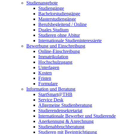
Studienangebote
Studiengänge
Bachelorstudiengänge
Masterstudiengänge
Berufsbegleitend / Online
Duales Studium
Studieren ohne Abitur
Internationale Studieninteressierte
Bewerbung und Einschreibung
Online-Einschreibung
Immatrikulation
Hochschulzugang
Unterlagen
Kosten
Fristen
Formulare
Information und Beratung
StartSmart@THB
Service Desk
Allgemeine Studienberatung
Studierendensekretariat
Internationale Bewerber und Studierende
Anerkennung & Anrechnung
Studienabbruchberatung
Studieren mit Beeinträchtigung