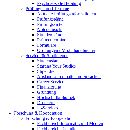
Psychosoziale Beratung
Prüfungen und Termine
Aktuelle Prüfungsinformationen
Prüfungspläne
Prüfungsämter
Noteneinsicht
Stundenpläne
Rahmentermine
Formulare
Ordnungen / Modulhandbücher
Service für Studierende
Studienstart
Starting Your Studies
Stipendien
Auslandsaufenthalte und Sprachen
Career Service
Finanzierung
Gründung
Hochschulbibliothek
Druckerei
IT-Services
Forschung & Kooperation
Forschung & Kooperation
Fachbereich Informatik und Medien
Fachbereich Technik