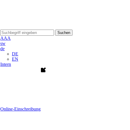
Suchen
A
A
A
sw
de
DE
EN
Intern
Online-Einschreibung