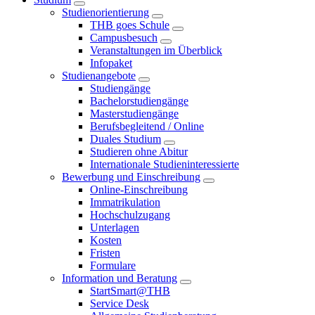
Studienorientierung
THB goes Schule
Campusbesuch
Veranstaltungen im Überblick
Infopaket
Studienangebote
Studiengänge
Bachelorstudiengänge
Masterstudiengänge
Berufsbegleitend / Online
Duales Studium
Studieren ohne Abitur
Internationale Studieninteressierte
Bewerbung und Einschreibung
Online-Einschreibung
Immatrikulation
Hochschulzugang
Unterlagen
Kosten
Fristen
Formulare
Information und Beratung
StartSmart@THB
Service Desk