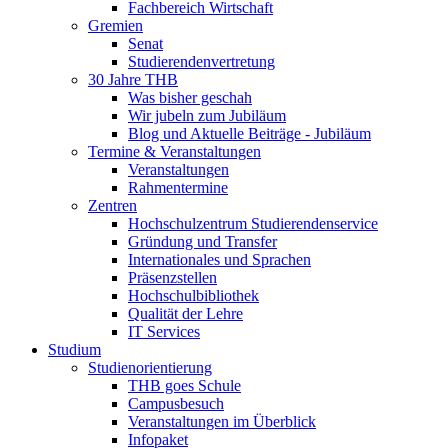
Fachbereich Wirtschaft
Gremien
Senat
Studierendenvertretung
30 Jahre THB
Was bisher geschah
Wir jubeln zum Jubiläum
Blog und Aktuelle Beiträge - Jubiläum
Termine & Veranstaltungen
Veranstaltungen
Rahmentermine
Zentren
Hochschulzentrum Studierendenservice
Gründung und Transfer
Internationales und Sprachen
Präsenzstellen
Hochschulbibliothek
Qualität der Lehre
IT Services
Studium
Studienorientierung
THB goes Schule
Campusbesuch
Veranstaltungen im Überblick
Infopaket