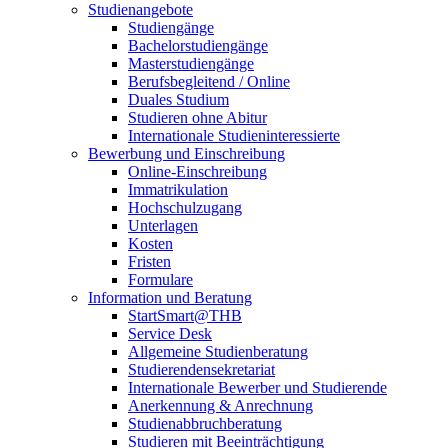
Studienangebote
Studiengänge
Bachelorstudiengänge
Masterstudiengänge
Berufsbegleitend / Online
Duales Studium
Studieren ohne Abitur
Internationale Studieninteressierte
Bewerbung und Einschreibung
Online-Einschreibung
Immatrikulation
Hochschulzugang
Unterlagen
Kosten
Fristen
Formulare
Information und Beratung
StartSmart@THB
Service Desk
Allgemeine Studienberatung
Studierendensekretariat
Internationale Bewerber und Studierende
Anerkennung & Anrechnung
Studienabbruchberatung
Studieren mit Beeinträchtigung