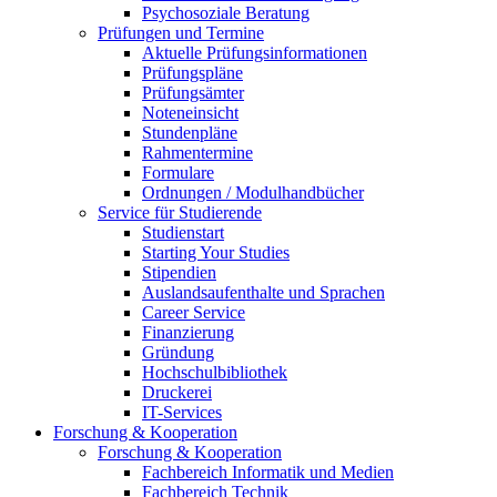
Psychosoziale Beratung
Prüfungen und Termine
Aktuelle Prüfungsinformationen
Prüfungspläne
Prüfungsämter
Noteneinsicht
Stundenpläne
Rahmentermine
Formulare
Ordnungen / Modulhandbücher
Service für Studierende
Studienstart
Starting Your Studies
Stipendien
Auslandsaufenthalte und Sprachen
Career Service
Finanzierung
Gründung
Hochschulbibliothek
Druckerei
IT-Services
Forschung & Kooperation
Forschung & Kooperation
Fachbereich Informatik und Medien
Fachbereich Technik