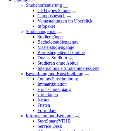
Studienorientierung
THB goes Schule
Campusbesuch
Veranstaltungen im Überblick
Infopaket
Studienangebote
Studiengänge
Bachelorstudiengänge
Masterstudiengänge
Berufsbegleitend / Online
Duales Studium
Studieren ohne Abitur
Internationale Studieninteressierte
Bewerbung und Einschreibung
Online-Einschreibung
Immatrikulation
Hochschulzugang
Unterlagen
Kosten
Fristen
Formulare
Information und Beratung
StartSmart@THB
Service Desk