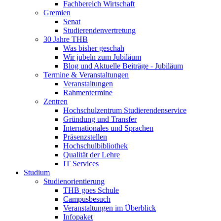
Fachbereich Wirtschaft
Gremien
Senat
Studierendenvertretung
30 Jahre THB
Was bisher geschah
Wir jubeln zum Jubiläum
Blog und Aktuelle Beiträge - Jubiläum
Termine & Veranstaltungen
Veranstaltungen
Rahmentermine
Zentren
Hochschulzentrum Studierendenservice
Gründung und Transfer
Internationales und Sprachen
Präsenzstellen
Hochschulbibliothek
Qualität der Lehre
IT Services
Studium
Studienorientierung
THB goes Schule
Campusbesuch
Veranstaltungen im Überblick
Infopaket