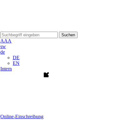
Suchen
A
A
A
sw
de
DE
EN
Intern
Online-Einschreibung