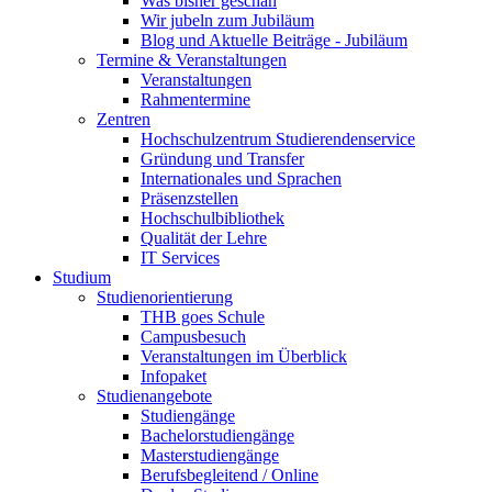
Was bisher geschah
Wir jubeln zum Jubiläum
Blog und Aktuelle Beiträge - Jubiläum
Termine & Veranstaltungen
Veranstaltungen
Rahmentermine
Zentren
Hochschulzentrum Studierendenservice
Gründung und Transfer
Internationales und Sprachen
Präsenzstellen
Hochschulbibliothek
Qualität der Lehre
IT Services
Studium
Studienorientierung
THB goes Schule
Campusbesuch
Veranstaltungen im Überblick
Infopaket
Studienangebote
Studiengänge
Bachelorstudiengänge
Masterstudiengänge
Berufsbegleitend / Online