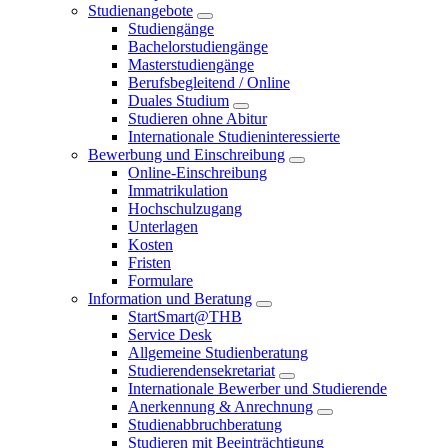
Studienangebote
Studiengänge
Bachelorstudiengänge
Masterstudiengänge
Berufsbegleitend / Online
Duales Studium
Studieren ohne Abitur
Internationale Studieninteressierte
Bewerbung und Einschreibung
Online-Einschreibung
Immatrikulation
Hochschulzugang
Unterlagen
Kosten
Fristen
Formulare
Information und Beratung
StartSmart@THB
Service Desk
Allgemeine Studienberatung
Studierendensekretariat
Internationale Bewerber und Studierende
Anerkennung & Anrechnung
Studienabbruchberatung
Studieren mit Beeinträchtigung