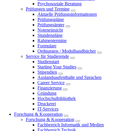
Psychosoziale Beratung
Prüfungen und Termine
Aktuelle Prüfungsinformationen
Prüfungspläne
Prüfungsämter
Noteneinsicht
Stundenpläne
Rahmentermine
Formulare
Ordnungen / Modulhandbücher
Service für Studierende
Studienstart
Starting Your Studies
Stipendien
Auslandsaufenthalte und Sprachen
Career Service
Finanzierung
Gründung
Hochschulbibliothek
Druckerei
IT-Services
Forschung & Kooperation
Forschung & Kooperation
Fachbereich Informatik und Medien
Fachbereich Technik