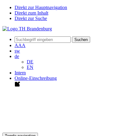
Direkt zur Hauptnavigation
Direkt zum Inhalt
Direkt zur Suche
Suchen
A
A
A
sw
de
DE
EN
Intern
Online-Einschreibung
Toggle navigation