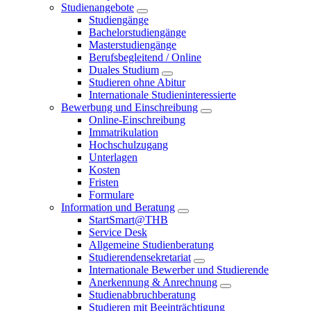
Studienangebote
Studiengänge
Bachelorstudiengänge
Masterstudiengänge
Berufsbegleitend / Online
Duales Studium
Studieren ohne Abitur
Internationale Studieninteressierte
Bewerbung und Einschreibung
Online-Einschreibung
Immatrikulation
Hochschulzugang
Unterlagen
Kosten
Fristen
Formulare
Information und Beratung
StartSmart@THB
Service Desk
Allgemeine Studienberatung
Studierendensekretariat
Internationale Bewerber und Studierende
Anerkennung & Anrechnung
Studienabbruchberatung
Studieren mit Beeinträchtigung