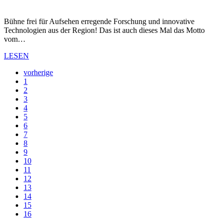
Bühne frei für Aufsehen erregende Forschung und innovative
Technologien aus der Region! Das ist auch dieses Mal das Motto
vom…
LESEN
vorherige
1
2
3
4
5
6
7
8
9
10
11
12
13
14
15
16