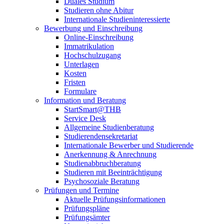
Duales Studium
Studieren ohne Abitur
Internationale Studieninteressierte
Bewerbung und Einschreibung
Online-Einschreibung
Immatrikulation
Hochschulzugang
Unterlagen
Kosten
Fristen
Formulare
Information und Beratung
StartSmart@THB
Service Desk
Allgemeine Studienberatung
Studierendensekretariat
Internationale Bewerber und Studierende
Anerkennung & Anrechnung
Studienabbruchberatung
Studieren mit Beeinträchtigung
Psychosoziale Beratung
Prüfungen und Termine
Aktuelle Prüfungsinformationen
Prüfungspläne
Prüfungsämter