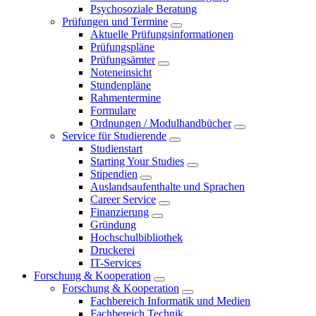
Psychosoziale Beratung
Prüfungen und Termine
Aktuelle Prüfungsinformationen
Prüfungspläne
Prüfungsämter
Noteneinsicht
Stundenpläne
Rahmentermine
Formulare
Ordnungen / Modulhandbücher
Service für Studierende
Studienstart
Starting Your Studies
Stipendien
Auslandsaufenthalte und Sprachen
Career Service
Finanzierung
Gründung
Hochschulbibliothek
Druckerei
IT-Services
Forschung & Kooperation
Forschung & Kooperation
Fachbereich Informatik und Medien
Fachbereich Technik