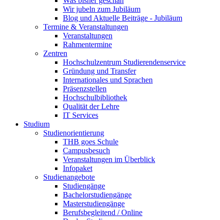
Was bisher geschah
Wir jubeln zum Jubiläum
Blog und Aktuelle Beiträge - Jubiläum
Termine & Veranstaltungen
Veranstaltungen
Rahmentermine
Zentren
Hochschulzentrum Studierendenservice
Gründung und Transfer
Internationales und Sprachen
Präsenzstellen
Hochschulbibliothek
Qualität der Lehre
IT Services
Studium
Studienorientierung
THB goes Schule
Campusbesuch
Veranstaltungen im Überblick
Infopaket
Studienangebote
Studiengänge
Bachelorstudiengänge
Masterstudiengänge
Berufsbegleitend / Online