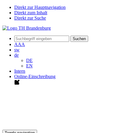
Direkt zur Hauptnavigation
Direkt zum Inhalt
Direkt zur Suche
Suchen
A
A
A
sw
de
DE
EN
Intern
Online-Einschreibung
Toggle navigation