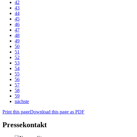
42
43
44
45
46
47
48
49
50
51
52
53
54
55
56
57
58
59
nächste
Print this page
Download this page as PDF
Pressekontakt