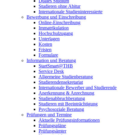
Duales Studium
Studieren ohne Abitur
Internationale Studieninteressierte
Bewerbung und Einschreibung
Online-Einschreibung
Immatrikulation
Hochschulzugang
Unterlagen
Kosten
Fristen
Formulare
Information und Beratung
StartSmart@THB
Service Desk
Allgemeine Studienberatung
Studierendensekretariat
Internationale Bewerber und Studierende
Anerkennung & Anrechnung
Studienabbruchberatung
Studieren mit Beeinträchtigung
Psychosoziale Beratung
Prüfungen und Termine
Aktuelle Prüfungsinformationen
Prüfungspläne
Prüfungsämter