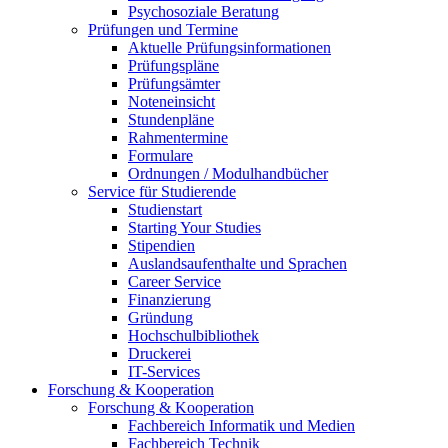
Psychosoziale Beratung
Prüfungen und Termine
Aktuelle Prüfungsinformationen
Prüfungspläne
Prüfungsämter
Noteneinsicht
Stundenpläne
Rahmentermine
Formulare
Ordnungen / Modulhandbücher
Service für Studierende
Studienstart
Starting Your Studies
Stipendien
Auslandsaufenthalte und Sprachen
Career Service
Finanzierung
Gründung
Hochschulbibliothek
Druckerei
IT-Services
Forschung & Kooperation
Forschung & Kooperation
Fachbereich Informatik und Medien
Fachbereich Technik