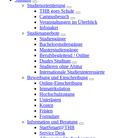
Studienorientierung
THB goes Schule
Campusbesuch
Veranstaltungen im Überblick
Infopaket
Studienangebote
Studiengänge
Bachelorstudiengänge
Masterstudiengänge
Berufsbegleitend / Online
Duales Studium
Studieren ohne Abitur
Internationale Studieninteressierte
Bewerbung und Einschreibung
Online-Einschreibung
Immatrikulation
Hochschulzugang
Unterlagen
Kosten
Fristen
Formulare
Information und Beratung
StartSmart@THB
Service Desk