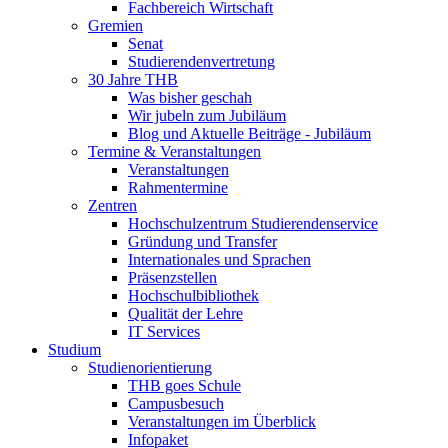
Fachbereich Wirtschaft
Gremien
Senat
Studierendenvertretung
30 Jahre THB
Was bisher geschah
Wir jubeln zum Jubiläum
Blog und Aktuelle Beiträge - Jubiläum
Termine & Veranstaltungen
Veranstaltungen
Rahmentermine
Zentren
Hochschulzentrum Studierendenservice
Gründung und Transfer
Internationales und Sprachen
Präsenzstellen
Hochschulbibliothek
Qualität der Lehre
IT Services
Studium
Studienorientierung
THB goes Schule
Campusbesuch
Veranstaltungen im Überblick
Infopaket