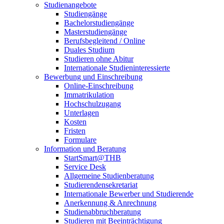
Studienangebote
Studiengänge
Bachelorstudiengänge
Masterstudiengänge
Berufsbegleitend / Online
Duales Studium
Studieren ohne Abitur
Internationale Studieninteressierte
Bewerbung und Einschreibung
Online-Einschreibung
Immatrikulation
Hochschulzugang
Unterlagen
Kosten
Fristen
Formulare
Information und Beratung
StartSmart@THB
Service Desk
Allgemeine Studienberatung
Studierendensekretariat
Internationale Bewerber und Studierende
Anerkennung & Anrechnung
Studienabbruchberatung
Studieren mit Beeinträchtigung