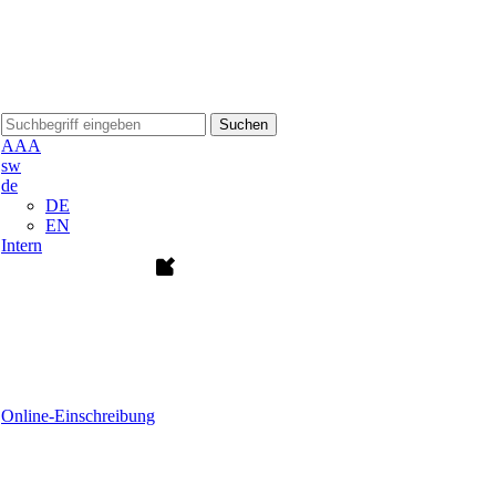
Suchen
A
A
A
sw
de
DE
EN
Intern
Online-Einschreibung